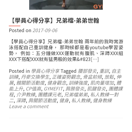
【學員心得分享】兄弟檔-弟弟世翰
Posted on
2017-09-06
【學員心得分享】兄弟檔-弟弟世翰 兩年前的我時常游
泳搭配自己重訓健身， 那時候都是看youtube學習姿
勢， 例如：五分鐘做XXX運動就有腹肌、深蹲XXX組
XXX下搭配XXX就有猛男般的效果&#823
[…]
Posted in
學員心得分享
Tagged
腰部發炎
,
重訓
,
自主
訓練
,
丹麥交換學生
,
正確姿勢觀念
,
骨盆前傾
,
放鬆
,
伸
展
,
髖關節活動度
,
健身觀念
,
訓練強度
,
肌肉量增加
,
體
能上升
,
CP值高
,
GYMEFIT
,
肩膀發炎
,
肌腱發炎
,
團體課
程
,
介尹教練
,
團體課元老
,
兄弟檔弟弟
,
私人教練一對
二
,
深蹲
,
肩關節活動度
,
健身
,
私人教練
,
健身教練
Leave a comment