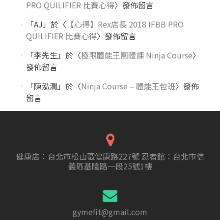
PRO QUILIFIER 比賽心得
〉發佈留言
「
AJ
」於〈
【心得】Rex店長 2018 IFBB PRO
QUILIFIER 比賽心得
〉發佈留言
「
李先生
」於〈
極限體能王團體課 Ninja Course
〉
發佈留言
「
陳泓潤
」於〈
Ninja Course – 體能王包班
〉發佈
留言
健康店：台北市松山區健康路227號 忍者館：台北市信
義區基隆路一段25號1樓
gymefit@gmail.com