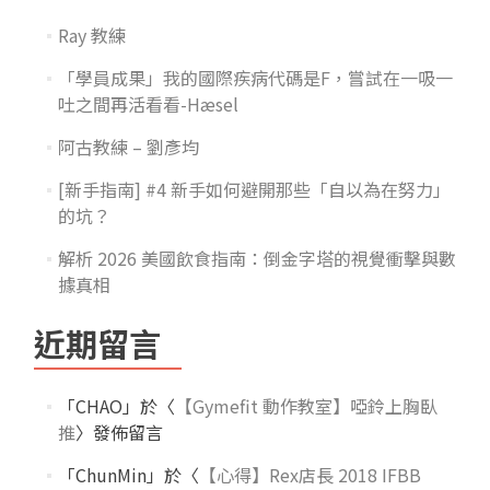
Ray 教練
「學員成果」我的國際疾病代碼是F，嘗試在一吸一
吐之間再活看看-Hæsel
阿古教練 – 劉彥均
[新手指南] #4 新手如何避開那些「自以為在努力」
的坑？
解析 2026 美國飲食指南：倒金字塔的視覺衝擊與數
據真相
近期留言
「
CHAO
」於〈
【Gymefit 動作教室】啞鈴上胸臥
推
〉發佈留言
「
ChunMin
」於〈
【心得】Rex店長 2018 IFBB