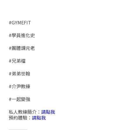
#GYMEFIT
#學員進化史
#團體課元老
#兄弟檔
#弟弟世翰
#介尹教練
#一起變強
私人教練簡介：
請點我
預約體驗：
請點我