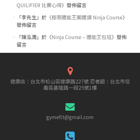
QUILIFIER 比賽心得
〉發佈留言
「
李先生
」於〈
極限體能王團體課 Ninja Course
〉
發佈留言
「
陳泓潤
」於〈
Ninja Course – 體能王包班
〉發佈
留言
健康店：台北市松山區健康路227號 忍者館：台北市信
義區基隆路一段25號1樓
gymefit@gmail.com