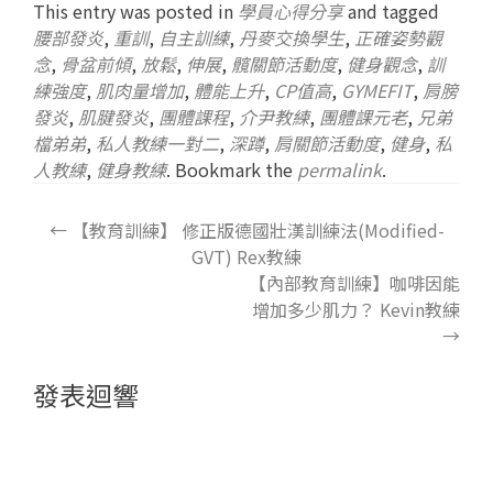
This entry was posted in
學員心得分享
and tagged
腰部發炎
,
重訓
,
自主訓練
,
丹麥交換學生
,
正確姿勢觀
念
,
骨盆前傾
,
放鬆
,
伸展
,
髖關節活動度
,
健身觀念
,
訓
練強度
,
肌肉量增加
,
體能上升
,
CP值高
,
GYMEFIT
,
肩膀
發炎
,
肌腱發炎
,
團體課程
,
介尹教練
,
團體課元老
,
兄弟
檔弟弟
,
私人教練一對二
,
深蹲
,
肩關節活動度
,
健身
,
私
人教練
,
健身教練
. Bookmark the
permalink
.
←
【教育訓練】 修正版德國壯漢訓練法(Modified-
GVT) Rex教練
【內部教育訓練】咖啡因能
增加多少肌力？ Kevin教練
→
發表迴響