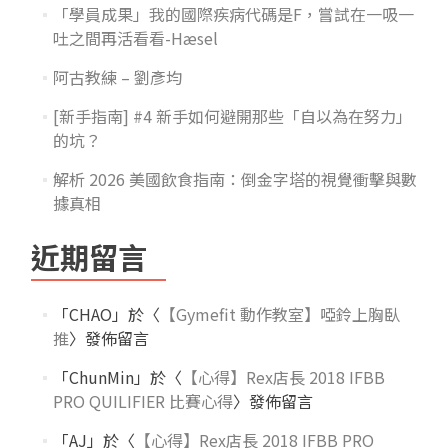
「學員成果」我的國際疾病代碼是F，嘗試在一吸一
吐之間再活看看-Hæsel
阿古教練 – 劉彥均
[新手指南] #4 新手如何避開那些「自以為在努力」
的坑？
解析 2026 美國飲食指南：倒金字塔的視覺衝擊與數
據真相
近期留言
「
CHAO
」於〈
【Gymefit 動作教室】啞鈴上胸臥
推
〉發佈留言
「
ChunMin
」於〈
【心得】Rex店長 2018 IFBB
PRO QUILIFIER 比賽心得
〉發佈留言
「
AJ
」於〈
【心得】Rex店長 2018 IFBB PRO