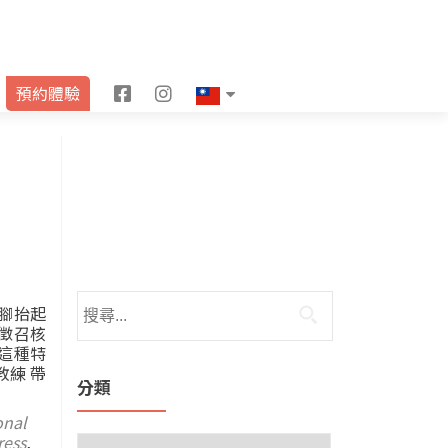
F
I
預約體驗
a
n
c
s
e
t
b
a
o
g
o
r
腳抬起
徵召核
k
a
這種特
m
教練 帶
分類
onal
ress
,