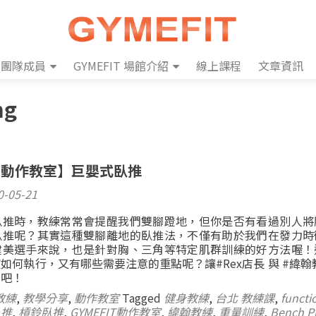
團隊成員
GYMEFIT 場館介紹
線上課程
文章資訊
ng
IT 動作教室】巨嬰式臥推
0-05-21
臥推時，教練常常會提醒我們雙腳蹬地，但你是否有看過別人將
臥推呢？其實這種雙腳離地的臥推法，不僅有助於我們在發力時
健美選手來說，也是針對胸、三角等特定肌群訓練的好方法喔！
如何執行，又有哪些需要注意的重點呢？讓#Rex店長 與 #緯翰
看吧！
教練
,
教學分享
,
動作教室
Tagged
健身教練
,
台北 教練課
,
functi
臥推
,
槓鈴臥推
,
GYMEFIT動作教室
,
緯翰教練
,
重量訓練
,
Bench P