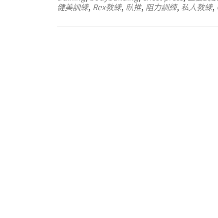
健美訓練
,
Rex教練
,
臥推
,
阻力訓練
,
私人教練
,