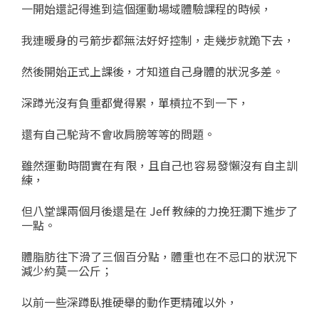
一開始還記得進到這個運動場域體驗課程的時候，
我連暖身的弓箭步都無法好好控制，走幾步就跪下去，
然後開始正式上課後，才知道自己身體的狀況多差。
深蹲光沒有負重都覺得累，單槓拉不到一下，
還有自己駝背不會收肩膀等等的問題。
雖然運動時間實在有限，且自己也容易發懶沒有自主訓
練，
但八堂課兩個月後還是在 Jeff 教練的力挽狂瀾下進步了
一點。
體脂肪往下滑了三個百分點，體重也在不忌口的狀況下
減少約莫一公斤；
以前一些深蹲臥推硬舉的動作更精確以外，