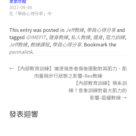
弟弟世翰
2017-09-06
在「學員心得分享」中
This entry was posted in
Jeff教練
,
學員心得分享
and
tagged
GYMEFIT
,
健身教練
,
私人教練
,
健身
,
阻力訓練
,
Jeff教練
,
教練課程
,
學員心得分享
. Bookmark the
permalink
.
←
【內部教育訓練】燒燙傷患者傷後運動對其肌力、肌
肉量與步行狀態之影響-Rex教練
【內部教育訓練】佛系訓
練？意象訓練對最大肌力的
影響-庭耀教練
→
發表迴響