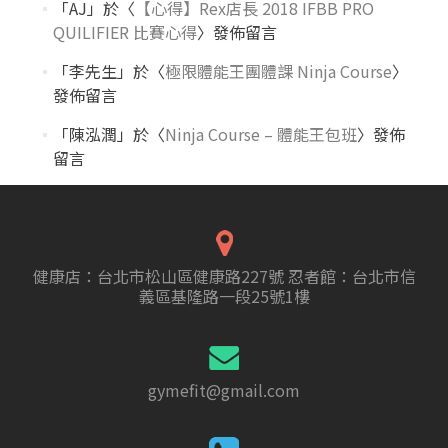
「
AJ
」於〈
【心得】Rex店長 2018 IFBB PRO
QUILIFIER 比賽心得
〉發佈留言
「
李先生
」於〈
極限體能王團體課 Ninja Course
〉
發佈留言
「
陳泓潤
」於〈
Ninja Course – 體能王包班
〉發佈
留言
健康店：台北市松山區健康路227號 忍者館：台北市信
義區基隆路一段25號1樓
gymefit@gmail.com