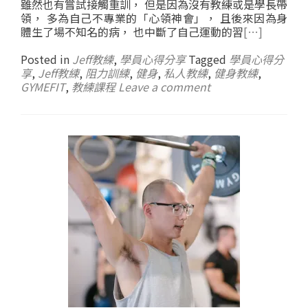
雖然也有嘗試接觸重訓， 但是因為沒有教練或是學長帶
領， 多為自己不專業的「心領神會」， 且後來因為身
體生了場不知名的病， 也中斷了自己運動的習
[…]
Posted in
Jeff教練
,
學員心得分享
Tagged
學員心得分
享
,
Jeff教練
,
阻力訓練
,
健身
,
私人教練
,
健身教練
,
GYMEFIT
,
教練課程
Leave a comment