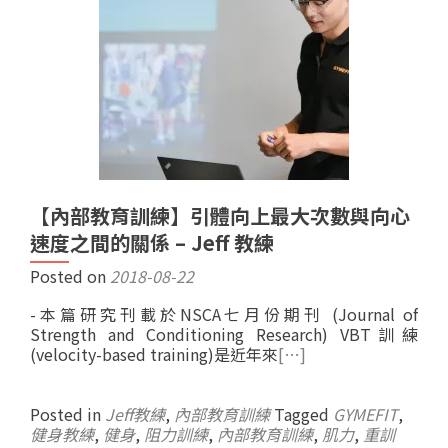
【內部教育訓練】引體向上最大次數與向心
速度之間的關係 – Jeff 教練
Posted on
2018-08-22
-本篇研究刊載於NSCA七月份期刊 (Journal of
Strength and Conditioning Research) VBT訓練
(velocity-based training)是近年來
[…]
Posted in
Jeff教練
,
內部教育訓練
Tagged
GYMEFIT
,
健身教練
,
健身
,
阻力訓練
,
內部教育訓練
,
肌力
,
重訓