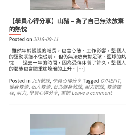
【學員心得分享】山豬 – 為了自己無法放棄
的熱忱
Posted on
2018-09-11
雖然年齡慢慢的增長，包含心態、工作影響，整個人
的運動狀態不復從前， 但仍無法放棄對足球、籃球的熱
忱。 過去一年的時間，因為受傷休養了許久，整個人
的體態包含體重崩壞般的上升。
[…]
Posted in
Jeff教練
,
學員心得分享
Tagged
GYMEFIT
,
健身教練
,
私人教練
,
台北健身教練
,
阻力訓練
,
教練課
程
,
肌力
,
學員心得分享
,
重訓
Leave a comment