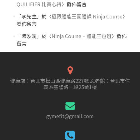
QUILIFIER 比賽心得
〉發佈留言
「
李先生
」於〈
極限體能王團體課 Ninja Course
〉
發佈留言
「
陳泓潤
」於〈
Ninja Course – 體能王包班
〉發佈
留言
健康店：台北市松山區健康路227號 忍者館：台北市信
義區基隆路一段25號1樓
gymefit@gmail.com