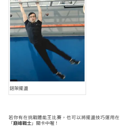
鋁架擺盪
若你有在挑戰體能王比賽，也可以將擺盪技巧運用在
「
巔峰戰士
」關卡中喔！