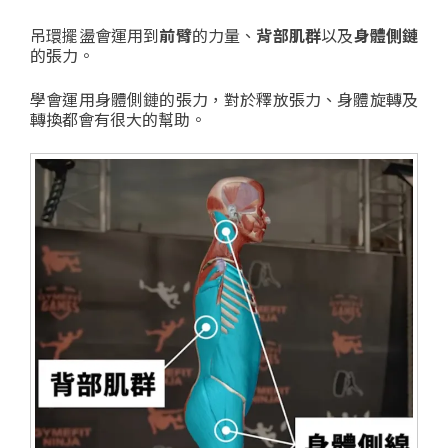
吊環擺盪會運用到
前臂
的力量、
背部肌群
以及
身體側鏈
的張力。
學會運用身體側鏈的張力，對於釋放張力、身體旋轉及
轉換都會有很大的幫助。