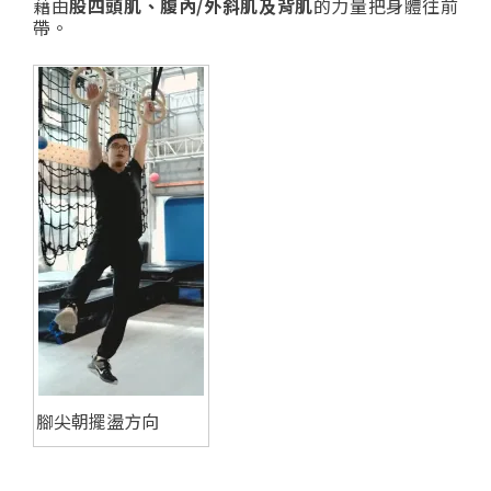
藉由
股四頭肌、腹內/外斜肌及背肌
的力量把身體往前
帶。
腳尖朝擺盪方向