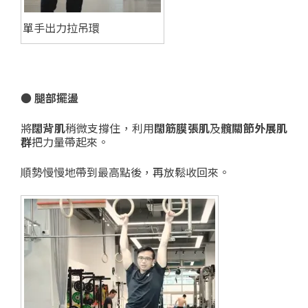
單手出力拉吊環
● 腿部擺盪
將
闊背肌
稍微支撐住，利用
闊筋膜張肌
及
髖關節外展肌
群
把力量帶起來。
順勢慢慢地帶到最高點後，再放鬆收回來。