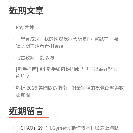
近期文章
Ray 教練
「學員成果」我的國際疾病代碼是F，嘗試在一吸一
吐之間再活看看-Hæsel
阿古教練 – 劉彥均
[新手指南] #4 新手如何避開那些「自以為在努力」
的坑？
解析 2026 美國飲食指南：倒金字塔的視覺衝擊與數
據真相
近期留言
「
CHAO
」於〈
【Gymefit 動作教室】啞鈴上胸臥