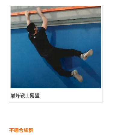
巔峰戰士擺盪
不適合族群