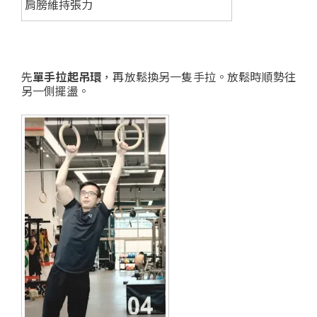
肩膀維持張力
先
單手拉起吊環
，再放鬆換另一隻手拉。放鬆時順勢往
另一側擺盪。