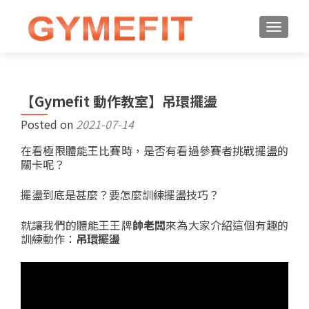
【Gymefit 動作教室】吊環擺盪
Posted on
2021-07-14
在看極限體能王比賽時，是否有看過參賽者挑戰擺盪的
關卡呢？
擺盪到底是甚麼？要怎麼訓練擺盪技巧？
就讓我們的體能王王牌
帥老闆
來為大家介紹這個有趣的
訓練動作：
吊環擺盪