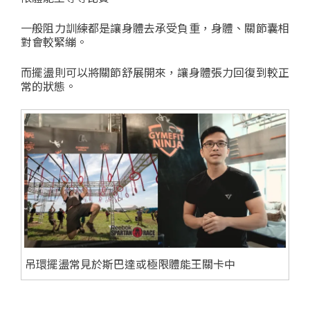
一般阻力訓練都是讓身體去承受負重，身體、關節囊相
對會較緊繃。
而擺盪則可以將關節舒展開來，讓身體張力回復到較正
常的狀態。
吊環擺盪常見於斯巴達或極限體能王關卡中