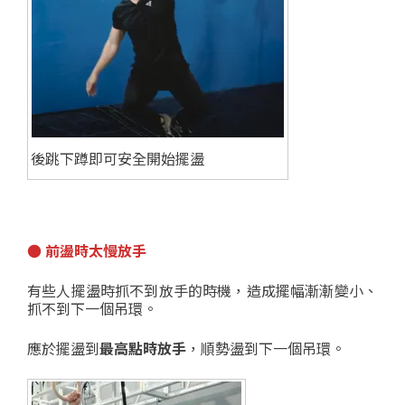
後跳下蹲即可安全開始擺盪
● 前盪時太慢放手
有些人擺盪時抓不到放手的時機，造成擺幅漸漸變小、
抓不到下一個吊環。
應於擺盪到
最高點時放手
，順勢盪到下一個吊環。