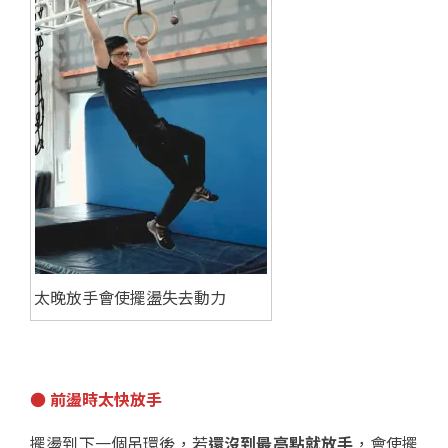
太晚放手會使擺盪失去動力
● 前盪時太快放手
擺盪到下一個吊環後，若
還沒到最高點就放手
，會使擺