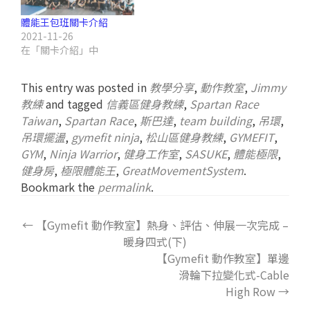
體能王包班關卡介紹
2021-11-26
在「關卡介紹」中
This entry was posted in
教學分享
,
動作教室
,
Jimmy
教練
and tagged
信義區健身教練
,
Spartan Race
Taiwan
,
Spartan Race
,
斯巴達
,
team building
,
吊環
,
吊環擺盪
,
gymefit ninja
,
松山區健身教練
,
GYMEFIT
,
GYM
,
Ninja Warrior
,
健身工作室
,
SASUKE
,
體能極限
,
健身房
,
極限體能王
,
GreatMovementSystem
.
Bookmark the
permalink
.
←
【Gymefit 動作教室】熱身、評估、伸展一次完成 –
暖身四式(下)
【Gymefit 動作教室】單邊
滑輪下拉變化式-Cable
High Row
→