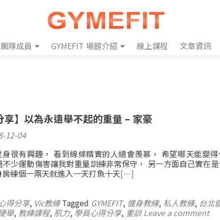
團隊成員
GYMEFIT 場館介紹
線上課程
文章資訊
日
享】以為永遠舉不起的重量 – 家豪
8-12-04
健身很有興趣， 看到線條精實的人總會羨慕， 希望哪天能變得
過不少運動傷害讓我對重量訓練非常保守， 另一方面自己實在是
身房練個一兩天就進入一天打魚十天
[…]
心得分享
,
Vic教練
Tagged
GYMEFIT
,
健身教練
,
私人教練
,
台北
硬舉
,
教練課程
,
肌力
,
學員心得分享
,
重訓
Leave a comment