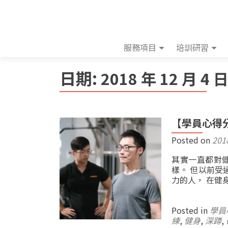
服務項目
培訓研習
日期:
2018 年 12 月 4 
【學員心得分
Posted on
201
其實一直都對
樣。 但以前受
力的人， 在健
Posted in
學員
練
,
健身
,
深蹲
,