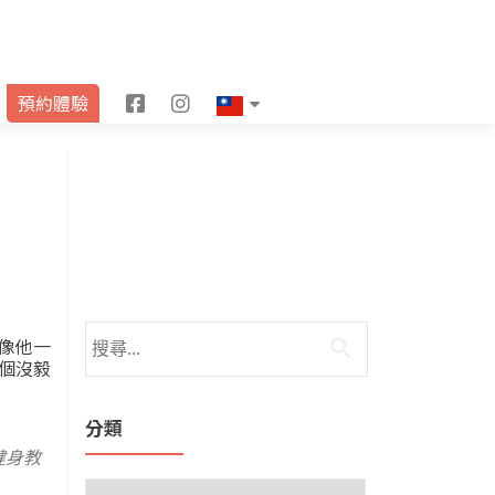
F
I
預約體驗
a
n
c
s
e
t
b
a
o
g
o
r
像他一
個沒毅
k
a
m
分類
健身教