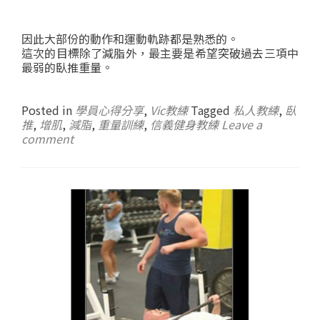
因此大部份的動作和運動軌跡都是熟悉的。
這次的目標除了減脂外，最主要是希望突破過去三項中
最弱的臥推重量。
Posted in
學員心得分享
,
Vic教練
Tagged
私人教練
,
臥
推
,
增肌
,
減脂
,
重量訓練
,
信義健身教練
Leave a
comment