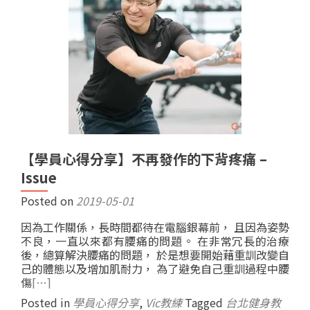
【學員心得分享】不再發作的下背疼痛 –
Issue
Posted on
2019-05-01
因為工作關係，長時間都待在電腦銀幕前， 且因為姿勢
不良，一直以來都有腰痛的問題。 在非常冗長的治療
後，總算解決腰痛的問題， 於是想要開始藉重訓改變自
己的體態以及增加肌耐力， 為了避免自己重訓過程中腰
傷
[…]
Posted in
學員心得分享
,
Vic教練
Tagged
台北健身教