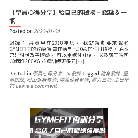
【學員心得分享】給自己的禮物 – 鋁罐＆一
瓶
Posted on
2020-01-08
鋁罐： 其實早在2018年底， 我就規劃要來報名
GYMEFIT 的教練課 當作給自己30歲的生日禮物， 原本
只是想說改善體態， 可以重返M size， 以及讓三項可
以總和 300KG 並讓訓練更多元
[…]
Posted in
學員心得分享
,
Vic教練
Tagged
健身教練
,
重
量訓練
,
松山健身教練
,
信義健身教練
,
健力三項
,
生日禮
物
Leave a comment