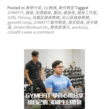
Posted in
教學分享
,
Vic教練
,
動作教室
Tagged
GYMEFIT
,
健身
,
街頭健身
,
重訓
,
健身房
,
健身工作室
,
GYM
,
Fitness
,
信義區健身教練
,
松山區健身教練
,
gymefit ninja
,
GYMEFIT 動作教室
,
俄式挺身
,
徒手健
身
,
Street Workout-Vic
,
實用度滿分
,
workout
,
crossfit
Leave a comment