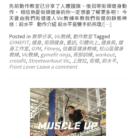
先前動作教室已分享了人體國旗、俄挺等街頭健身動
作， 相信熱愛街頭健身的你一定想要了解更多吧！ 今
天要由我們街健達人Vic教練來教我們街健的靜態神
技：前水平 動作介紹 前水平是雙手抓吊環/
[…]
Posted in
教學分享
,
Vic教練
,
動作教室
Tagged
GYMEFIT
,
健身
,
街頭健身
,
重訓
,
引體向上
,
健身房
,
健
身工作室
,
GYM
,
Fitness
,
信義區健身教練
,
松山區健身
教練
,
Vic教練
,
gymefit ninja
,
背部訓練
,
workout
,
crossfit
,
Streetworkout Vic
,
上肢拉
,
街健
,
前水平
,
Front Lever
Leave a comment