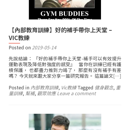
【內部教育訓練】好的補手帶你上天堂 –
VIC教練
Posted on
2019-05-14
先說結論： 『好的補手帶你上天堂-補手可以有效提升
運動表現及降低對強度的感受』 當你在訓練已經有護
槓保護， 也都盡力推到力竭了， 那麼有沒有補手有差
嗎？ 今天就來跟大家分享一篇研究報告。 這篇論文
[…]
Posted in
內部教育訓練
,
Vic教練
Tagged
健身觀念
,
重
量訓練
,
幫補
,
觀眾效應
Leave a comment