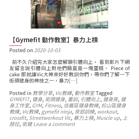
【Gymefit 動作教室】暴力上槓
Posted on
2020-10-03
前不久介紹完大家怎麼解鎖引體向上， 看到影片下網
友留言說引體向上對他們簡直是一塊蛋糕， Piece of
cake 那就讓Vic大神來好好教訓你們，帶你們了解一下
街頭健身的神技之一，暴力
[…]
Posted in
教學分享
,
Vic教練
,
動作教室
Tagged
GYMEFIT
,
健身
,
街頭健身
,
重訓
,
引體向上
,
健身房
,
健
身工作室
,
GYM
,
Fitness
,
信義區健身教練
,
松山區健身
教練
,
Vic教練
,
gymefit ninja
,
背部訓練
,
workout
,
crossfit
,
Streetworkout Vic
,
暴力上槓
,
Muscle up
,
上
肢拉
,
街健
Leave a comment