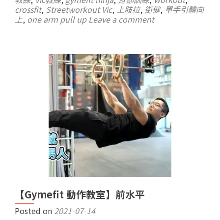
crossfit
,
Streetworkout Vic
,
上肢拉
,
街健
,
單手引體向
上
,
one arm pull up
Leave a comment
【Gymefit 動作教室】前水平
Posted on
2021-07-14