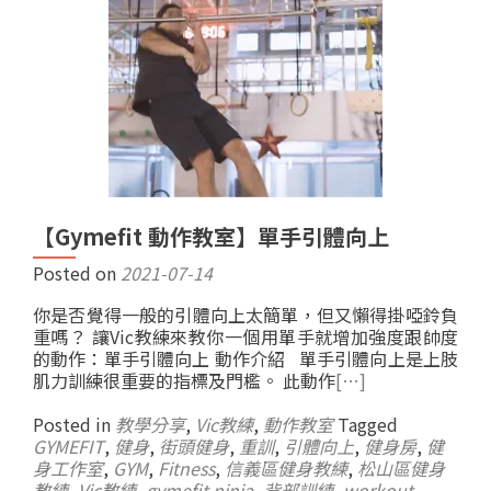
【Gymefit 動作教室】單手引體向上
Posted on
2021-07-14
你是否覺得一般的引體向上太簡單，但又懶得掛啞鈴負
重嗎？ 讓Vic教練來教你一個用單手就增加強度跟帥度
的動作：單手引體向上 動作介紹 單手引體向上是上肢
肌力訓練很重要的指標及門檻。 此動作
[…]
Posted in
教學分享
,
Vic教練
,
動作教室
Tagged
GYMEFIT
,
健身
,
街頭健身
,
重訓
,
引體向上
,
健身房
,
健
身工作室
,
GYM
,
Fitness
,
信義區健身教練
,
松山區健身
教練
,
Vic教練
,
gymefit ninja
,
背部訓練
,
workout
,