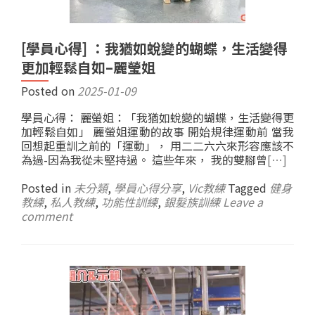
[學員心得] ：我猶如蛻變的蝴蝶，生活變得
更加輕鬆自如–麗瑩姐
Posted on
2025-01-09
學員心得： 麗螢姐：「我猶如蛻變的蝴蝶，生活變得更
加輕鬆自如」 麗螢姐運動的故事 開始規律運動前 當我
回想起重訓之前的「運動」， 用二二六六來形容應該不
為過-因為我從未堅持過。 這些年來， 我的雙腳曾
[…]
Posted in
未分類
,
學員心得分享
,
Vic教練
Tagged
健身
教練
,
私人教練
,
功能性訓練
,
銀髮族訓練
Leave a
comment