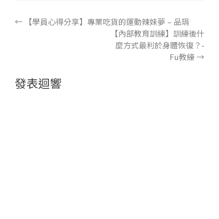
←
【學員心得分享】專業吃貨的運動辣妹夢 – 品琄
【內部教育訓練】訓練後什
麼方式最利於身體恢復？-
Fu教練
→
發表迴響