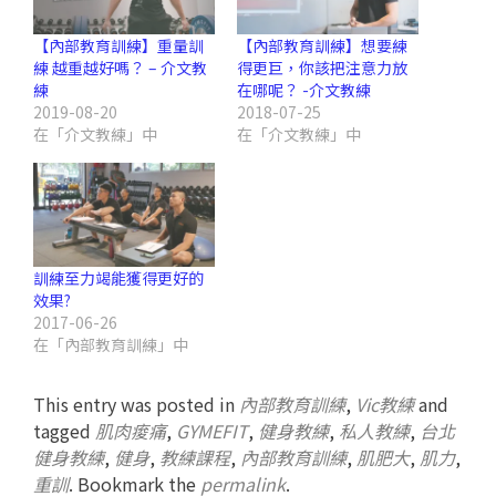
【內部教育訓練】重量訓
【內部教育訓練】想要練
練 越重越好嗎？ – 介文教
得更巨，你該把注意力放
練
在哪呢？ -介文教練
2019-08-20
2018-07-25
在「介文教練」中
在「介文教練」中
訓練至力竭能獲得更好的
效果?
2017-06-26
在「內部教育訓練」中
This entry was posted in
內部教育訓練
,
Vic教練
and
tagged
肌肉痠痛
,
GYMEFIT
,
健身教練
,
私人教練
,
台北
健身教練
,
健身
,
教練課程
,
內部教育訓練
,
肌肥大
,
肌力
,
重訓
. Bookmark the
permalink
.