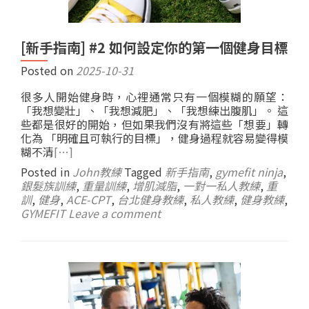
[新手指南] #2 如何設定你的第一個健身目標
Posted on
2025-10-31
很多人開始健身時，心裡通常只有一個模糊的願望：
「我想變壯」、「我想減肥」、「我想練出腹肌」。 這
些都是很好的開始，但如果我們沒有將這些「想要」轉
化為 「明確且可執行的目標」，健身過程就容易變得模
糊不清
[…]
Posted in
John教練
Tagged
新手指南
,
gymefit ninja
,
銀髮族訓練
,
重量訓練
,
增肌減脂
,
一對一私人教練
,
重
訓
,
健身
,
ACE-CPT
,
台北健身教練
,
私人教練
,
健身教練
,
GYMEFIT
Leave a comment