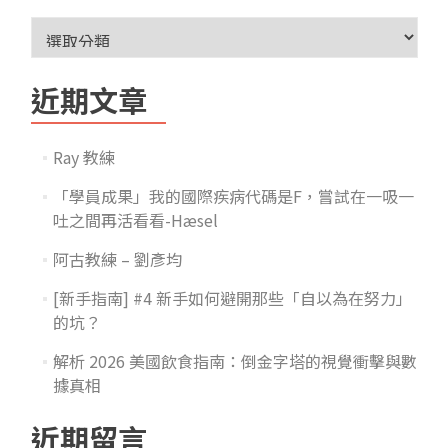
近期文章
Ray 教練
「學員成果」我的國際疾病代碼是F，嘗試在一吸一
吐之間再活看看-Hæsel
阿古教練 – 劉彥均
[新手指南] #4 新手如何避開那些「自以為在努力」
的坑？
解析 2026 美國飲食指南：倒金字塔的視覺衝擊與數
據真相
近期留言