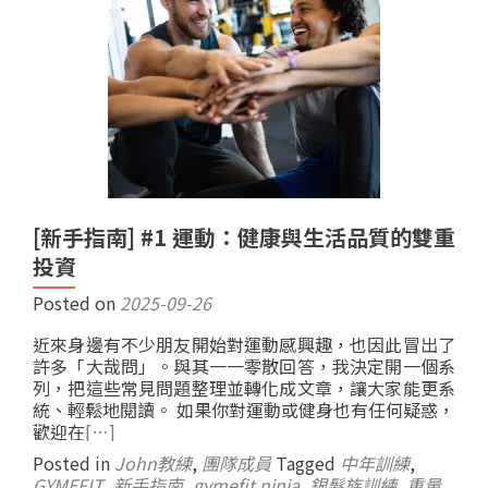
[新手指南] #1 運動：健康與生活品質的雙重
投資
Posted on
2025-09-26
近來身邊有不少朋友開始對運動感興趣，也因此冒出了
許多「大哉問」。與其一一零散回答，我決定開一個系
列，把這些常見問題整理並轉化成文章，讓大家能更系
統、輕鬆地閱讀。 如果你對運動或健身也有任何疑惑，
歡迎在
[…]
Posted in
John教練
,
團隊成員
Tagged
中年訓練
,
GYMEFIT
,
新手指南
,
gymefit ninja
,
銀髮族訓練
,
重量