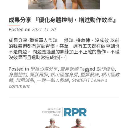
成果分享 『優化身體控制，增進動作效率』
Posted on
2021-11-20
成果分享-職業軍人傑瑞 傑瑞: 拼命練，沒成效 以前
的我每週都有運動習慣，甚至一週有五天都在做重訓也
不是問題， 問題是過量的訓練加上不正確的動作，不僅
沒效果而且還時常造成筋
[…]
Posted in
學員心得分享
,
盟昇教練
Tagged
動作優化
,
身體控制
,
翼狀肩胛
,
松山區健身房
,
盟昇教練
,
松山區教
練
,
增肌減脂
,
一對一私人教練
,
GYMEFIT
Leave a
comment