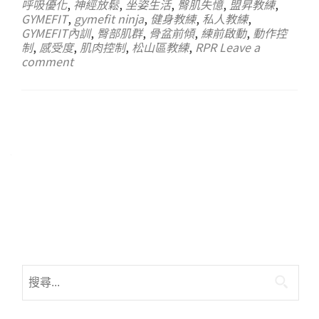
呼吸優化
,
神經放鬆
,
坐姿生活
,
臀肌失憶
,
盟昇教練
,
GYMEFIT
,
gymefit ninja
,
健身教練
,
私人教練
,
GYMEFIT內訓
,
臀部肌群
,
骨盆前傾
,
練前啟動
,
動作控
制
,
感受度
,
肌肉控制
,
松山區教練
,
RPR
Leave a
comment