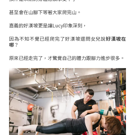
甚至會在山腳下等著大家爬完山。
嘉義的好漢坡更是讓Lucy印象深刻，
因為不知不覺已經爬完了好漢坡還問女兒說
好漢坡在
哪
？
原來已經走完了，才驚覺自己的體力跟腳力進步很多。