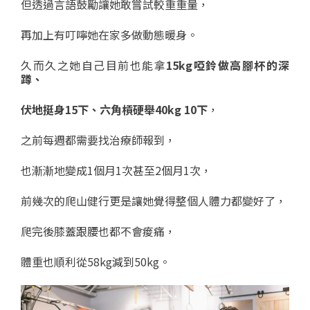
但透過言語鼓勵讓她敢嘗試較重重量，
再加上有叮嚀她在家多做動態暖身。
久而久之她自己目前也能拿
15kg啞鈴做高腳杯的深
蹲、
伏地挺身15下、六角槓硬舉40kg 10下
，
之前每週都需要找治療師報到，
也漸漸地變成1個月1次甚至2個月1次，
前幾次的爬山健行更是讓她覺得整個人體力都變好了，
爬完後膝蓋跟腰也都不會痠痛，
體重也順利從58kg減到50kg。