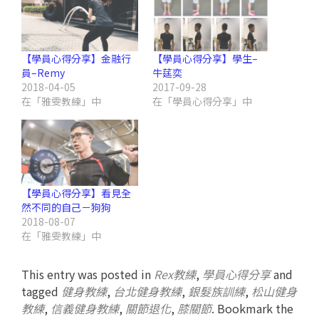
【學員心得分享】金融行
【學員心得分享】學生–
員–Remy
牛莛奕
2018-04-05
2017-09-28
在「雅雯教練」中
在「學員心得分享」中
【學員心得分享】看見全
然不同的自己－狗狗
2018-08-07
在「雅雯教練」中
This entry was posted in
Rex教練
,
學員心得分享
and
tagged
健身教練
,
台北健身教練
,
銀髮族訓練
,
松山健身
教練
,
信義健身教練
,
關節退化
,
膝關節
. Bookmark the