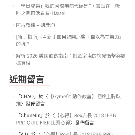
「學員成果」我的國際疾病代碼是F，嘗試在一吸一
吐之間再活看看-Hæsel
阿古教練 – 劉彥均
[新手指南] #4 新手如何避開那些「自以為在努力」
的坑？
解析 2026 美國飲食指南：倒金字塔的視覺衝擊與數
據真相
近期留言
「
CHAO
」於〈
【Gymefit 動作教室】啞鈴上胸臥
推
〉發佈留言
「
ChunMin
」於〈
【心得】Rex店長 2018 IFBB
PRO QUILIFIER 比賽心得
〉發佈留言
「
AJ
」於〈
【心得】Rex店長 2018 IFBB PRO