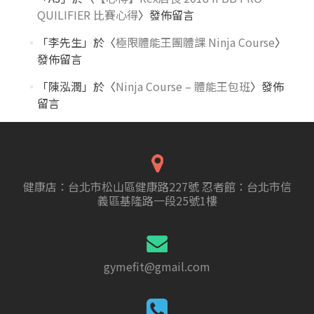
QUILIFIER 比賽心得
〉發佈留言
「
李先生
」於〈
極限體能王團體課 Ninja Course
〉
發佈留言
「
陳泓潤
」於〈
Ninja Course – 體能王包班
〉發佈
留言
健康店：台北市松山區健康路227號 忍者館：台北市信
義區基隆路一段25號1樓
gymefit@gmail.com