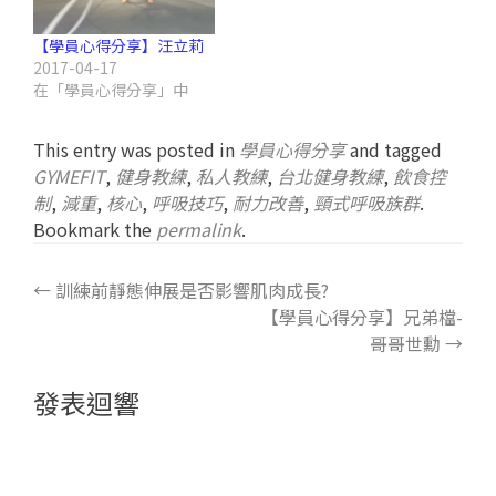
【學員心得分享】汪立莉
2017-04-17
在「學員心得分享」中
This entry was posted in
學員心得分享
and tagged
GYMEFIT
,
健身教練
,
私人教練
,
台北健身教練
,
飲食控
制
,
減重
,
核心
,
呼吸技巧
,
耐力改善
,
頸式呼吸族群
.
Bookmark the
permalink
.
←
訓練前靜態伸展是否影響肌肉成長?
【學員心得分享】兄弟檔-
哥哥世勳
→
發表迴響