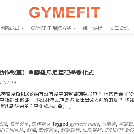
團隊成員
GYMEFIT 場館介紹
線上課程
文章資訊
it 動作教室】單腳羅馬尼亞硬舉變化式
1-07-14
神雷克斯REX教練有沒有完整的臀部訓練菜單？ 但詢問後才發
會單獨訓練臀部。 那麼身為屁神是怎麼練出傲人翹臀的呢？ 快讓
的臀肌訓練菜單：單腳羅馬尼亞
[…]
教練
,
教學分享
,
動作教室
Tagged
gymefit ninja
,
弓箭步
,
單腳羅
FIT NINJA
,
臀推
,
動作教室
,
臀部訓練
,
屁股變翹
,
GYMEFIT 動