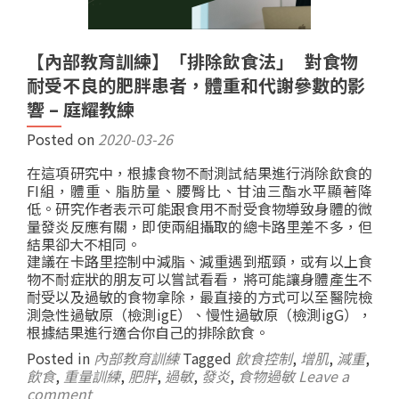
【內部教育訓練】「排除飲食法」 對食物
耐受不良的肥胖患者，體重和代謝參數的影
響 – 庭耀教練
Posted on
2020-03-26
在這項研究中，根據食物不耐測試結果進行消除飲食的
FI組，體重、脂肪量、腰臀比、甘油三酯水平顯著降
低。研究作者表示可能跟食用不耐受食物導致身體的微
量發炎反應有關，即使兩組攝取的總卡路里差不多，但
結果卻大不相同。
建議在卡路里控制中減脂、減重遇到瓶頸，或有以上食
物不耐症狀的朋友可以嘗試看看，將可能讓身體產生不
耐受以及過敏的食物拿除，最直接的方式可以至醫院檢
測急性過敏原（檢測igE）、慢性過敏原（檢測igG），
根據結果進行適合你自己的排除飲食。
Posted in
內部教育訓練
Tagged
飲食控制
,
增肌
,
減重
,
飲食
,
重量訓練
,
肥胖
,
過敏
,
發炎
,
食物過敏
Leave a
comment