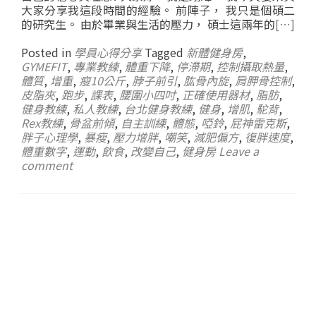
大家分享我這段時間的經驗。 前陣子， 我只是個碩二
的研究生。 由於畢業與生活的壓力， 碩士這兩年的
[…]
Posted in
學員心得分享
Tagged
新體健身房
,
GYMEFIT
,
專業教練
,
體重下降
,
停滯期
,
控制攝取熱量
,
體質
,
增重
,
瘦10公斤
,
脖子前引
,
肱骨內旋
,
肩胛骨控制
,
皮脂夾
,
跑步
,
課表
,
腰圍小四吋
,
正確使用器材
,
脂肪
,
健身教練
,
私人教練
,
台北健身教練
,
健身
,
增肌
,
駝背
,
Rex教練
,
骨盆前傾
,
自主訓練
,
體態
,
啞鈴
,
屁神雷克斯
,
胖子心理學
,
暴瘦
,
壓力增胖
,
嘲笑
,
減肥偏方
,
復胖速度
,
體重數字
,
運動
,
飲食
,
改變自己
,
健身房
Leave a
comment