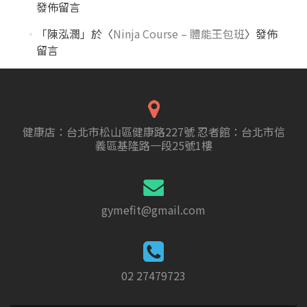
發佈留言
「
陳泓潤
」於〈
Ninja Course – 體能王包班
〉發佈
留言
健康店：台北市松山區健康路227號 忍者館：台北市信
義區基隆路一段25號1樓
gymefit@gmail.com
02 27479723