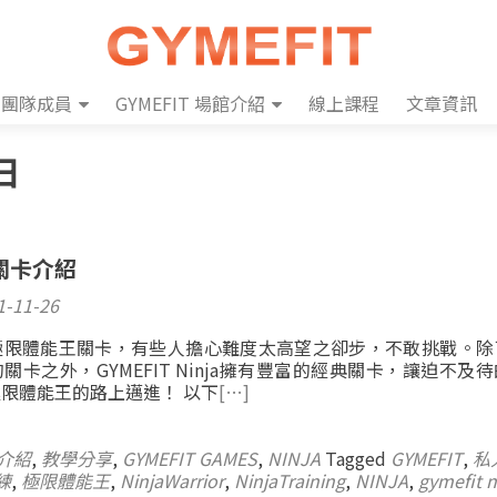
團隊成員
GYMEFIT 場館介紹
線上課程
文章資訊
 日
關卡介紹
1-11-26
極限體能王關卡，有些人擔心難度太高望之卻步，不敢挑戰。除
關卡之外，GYMEFIT Ninja擁有豐富的經典關卡，讓迫不及
限體能王的路上邁進！ 以下
[…]
介紹
,
教學分享
,
GYMEFIT GAMES
,
NINJA
Tagged
GYMEFIT
,
私
練
,
極限體能王
,
NinjaWarrior
,
NinjaTraining
,
NINJA
,
gymefit n