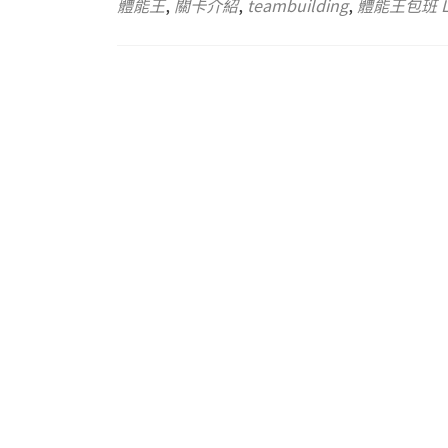
體能王
,
關卡介紹
,
teambuilding
,
體能王包班