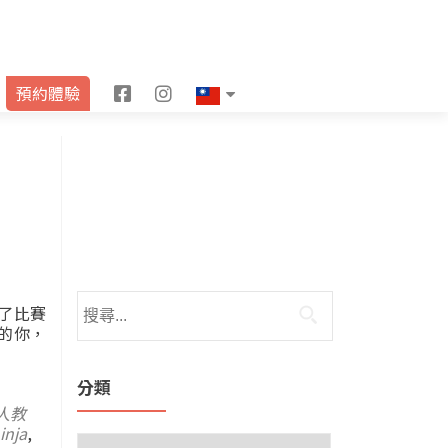
F
I
預約體驗
a
n
c
s
e
t
b
a
o
g
o
r
了比賽
待的你，
k
a
m
分類
人教
inja
,