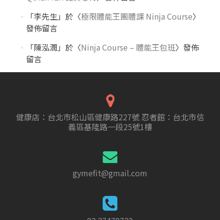
「
李先生
」於〈
極限體能王團體課 Ninja Course
〉
發佈留言
「
陳泓潤
」於〈
Ninja Course – 體能王包班
〉發佈
留言
健康店：台北市松山區健康路227號 忍者館：台北市信
義區基隆路一段25號1樓
gymefit@gmail.com