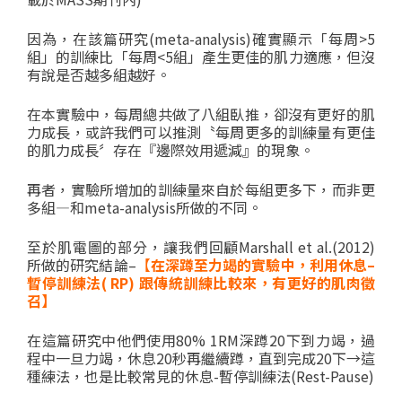
因為，在該篇研究(meta-analysis)確實顯示「每周>5
組」的訓練比「每周<5組」產生更佳的肌力適應，但沒
有說是否越多組越好。
在本實驗中，每周總共做了八組臥推，卻沒有更好的肌
力成長，或許我們可以推測〝每周更多的訓練量有更佳
的肌力成長〞存在『邊際效用遞減』的現象。
再者，實驗所增加的訓練量來自於每組更多下，而非更
多組—和meta-analysis所做的不同。
至於肌電圖的部分，讓我們回顧Marshall et al.(2012)
所做的研究結論–
【
在深蹲至力竭的實驗中，利用休息
–
暫停訓練法
( RP)
跟傳統訓練比較來，有更好的肌肉徵
召】
在這篇研究中他們使用80% 1RM深蹲20下到力竭，過
程中一旦力竭，休息20秒再繼續蹲，直到完成20下→這
種練法，也是比較常見的休息-暫停訓練法(Rest-Pause)