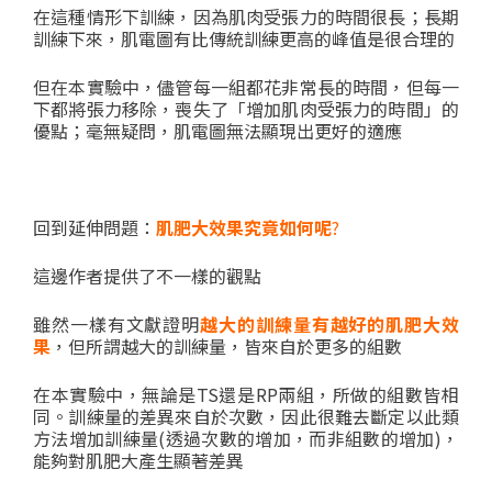
在這種情形下訓練，因為肌肉受張力的時間很長；長期
訓練下來，肌電圖有比傳統訓練更高的峰值是很合理的
但在本實驗中，儘管每一組都花非常長的時間，但每一
下都將張力移除，喪失了「增加肌肉受張力的時間」的
優點；毫無疑問，肌電圖無法顯現出更好的適應
回到延伸問題：
肌肥大效果究竟如何呢
?
這邊作者提供了不一樣的觀點
雖然一樣有文獻證明
越大的訓練量有越好的肌肥大效
果
，但所謂越大的訓練量，皆來自於更多的組數
在本實驗中，無論是TS還是RP兩組，所做的組數皆相
同。訓練量的差異來自於次數，因此很難去斷定以此類
方法增加訓練量(透過次數的增加，而非組數的增加)，
能夠對肌肥大產生顯著差異