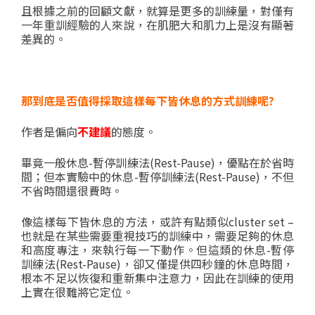
且根據之前的回顧文獻，就算是更多的訓練量，對僅有
一年重訓經驗的人來說，在肌肥大和肌力上是沒有顯著
差異的。
那到底是否值得採取這樣每下皆休息的方式訓練呢
?
作者是偏向
不建議
的態度。
畢竟一般休息-暫停訓練法(Rest-Pause)，優點在於省時
間；但本實驗中的休息-暫停訓練法(Rest-Pause)，不但
不省時間還很費時。
像這樣每下皆休息的方法，或許有點類似cluster set –
也就是在某些需要重視技巧的訓練中，需要足夠的休息
和高度專注，來執行每一下動作。但這類的休息-暫停
訓練法(Rest-Pause)，卻又僅提供四秒鐘的休息時間，
根本不足以恢復和重新集中注意力，因此在訓練的使用
上實在很難將它定位。