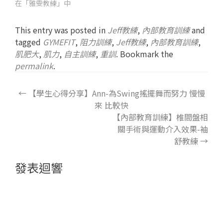
在「雅雯教練」中
This entry was posted in
Jeff教練
,
內部教育訓練
and
tagged
GYMEFIT
,
阻力訓練
,
Jeff教練
,
內部教育訓練
,
肌肥大
,
肌力
,
自主訓練
,
重訓
. Bookmark the
permalink
.
←
【學生心得分享】Ann-為Swing搖擺舞而努力 慢慢
來 比較快
【內部教育訓練】椎間盤相
關手術與運動介入效果-袖
舒教練
→
發表迴響