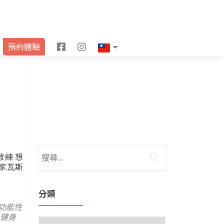
F
I
預約體驗
a
n
c
s
e
t
b
a
o
g
o
r
教練 想
家瓦斯
k
a
m
分類
功能性
健身