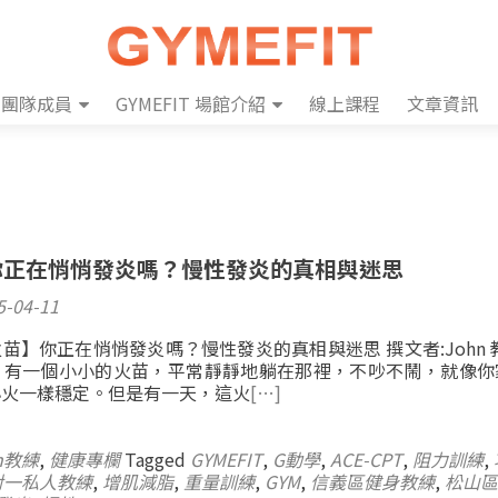
團隊成員
GYMEFIT 場館介紹
線上課程
文章資訊
]你正在悄悄發炎嗎？慢性發炎的真相與迷思
5-04-11
苗】你正在悄悄發炎嗎？慢性發炎的真相與迷思 撰文者:John 
，有一個小小的火苗，平常靜靜地躺在那裡，不吵不鬧，就像你
小火一樣穩定。但是有一天，這火
[…]
n教練
,
健康專欄
Tagged
GYMEFIT
,
G動學
,
ACE-CPT
,
阻力訓練
,
對一私人教練
,
增肌減脂
,
重量訓練
,
GYM
,
信義區健身教練
,
松山區