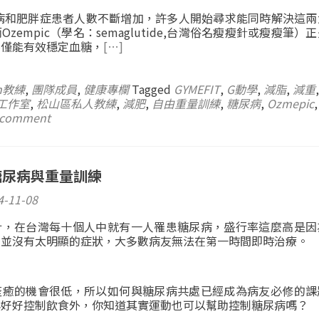
尿病和肥胖症患者人數不斷增加，許多人開始尋求能同時解決這兩
zempic（學名：semaglutide,台灣俗名瘦瘦針或瘦瘦筆）
不僅能有效穩定血糖，
[…]
n教練
,
團隊成員
,
健康專欄
Tagged
GYMEFIT
,
G動學
,
減脂
,
減重
工作室
,
松山區私人教練
,
減肥
,
自由重量訓練
,
糖尿病
,
Ozmepic
,
 comment
糖尿病與重量訓練
4-11-08
計，在台灣每十個人中就有一人罹患糖尿病，盛行率這麼高是因
候並沒有太明顯的症狀，大多數病友無法在第一時間即時治療。
痊癒的機會很低，所以如何與糖尿病共處已經成為病友必修的課
與好好控制飲食外，你知道其實運動也可以幫助控制糖尿病嗎？