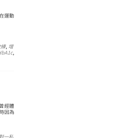
在運動
教練
,
增
HbA1c
,
練曾經體
時因為
對一私