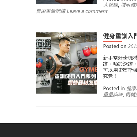
人教練
,
增肌減
自由重量訓練
Leave a comment
健身重訓入
Posted on
201
新手常好奇機
蹲、啞鈴深蹲
可以用史密斯
究竟！
Posted in
健康
重量訓練
,
機械