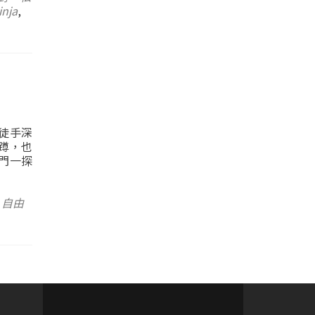
inja
,
徒手深
蹲，也
門一探
,
自由