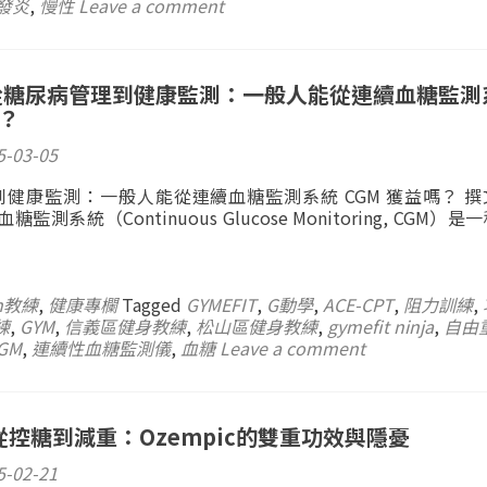
發炎
,
慢性
Leave a comment
]從糖尿病管理到健康監測：一般人能從連續血糖監測
嗎？
5-03-05
健康監測：一般人能從連續血糖監測系統 CGM 獲益嗎？ 撰
糖監測系統（Continuous Glucose Monitoring, CGM）
n教練
,
健康專欄
Tagged
GYMEFIT
,
G動學
,
ACE-CPT
,
阻力訓練
,
練
,
GYM
,
信義區健身教練
,
松山區健身教練
,
gymefit ninja
,
自由
GM
,
連續性血糖監測儀
,
血糖
Leave a comment
 從控糖到減重：Ozempic的雙重功效與隱憂
5-02-21