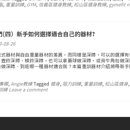
脂
,
重量訓練
,
GYM
,
信義區健身教練
,
松山區健身教練
,
gymefit n
門(四）新手如何選擇適合自己的器材?
9-08-26
械式器材與自由重量器材的差異，而同樣是深蹲，可以的選擇有
、壺鈴深蹲、槓鈴深蹲，也可以拿藥球做深蹲，或背牛角包做深
機做深蹲．到底哪一種器材適合我？本篇重訓器材介紹將帶新手
專欄
,
Angie教練
Tagged
健身
,
阻力訓練
,
重量訓練
,
松山區健身
訓練
Leave a comment