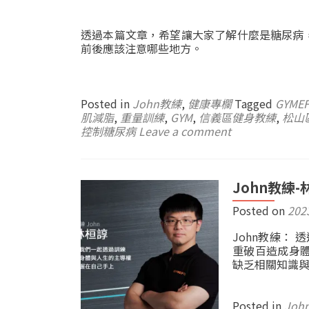
透過本篇文章，希望讓大家了解什麼是糖尿病
前後應該注意哪些地方。
Posted in
John教練
,
健康專欄
Tagged
GYMEF
肌減脂
,
重量訓練
,
GYM
,
信義區健身教練
,
松山
控制糖尿病
Leave a comment
John教練-
Posted on
202
John教練：
重破百造成身
缺乏相關知識
Posted in
Joh