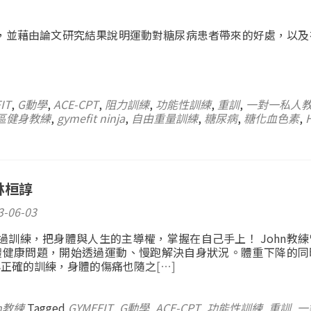
，並藉由論文研究結果說明運動對糖尿病患者帶來的好處，以及
IT
,
G動學
,
ACE-CPT
,
阻力訓練
,
功能性訓練
,
重訓
,
一對一私人
區健身教練
,
gymefit ninja
,
自由重量訓練
,
糖尿病
,
糖化血色素
,
林桓諄
3-06-03
 透過訓練，把身體與人生的主導權，掌握在自己手上！ John教
體健康問題，開始透過運動、慢跑解決自身狀況。體重下降的同
與正確的訓練，身體的傷痛也隨之
[…]
n教練
Tagged
GYMEFIT
,
G動學
,
ACE-CPT
,
功能性訓練
,
重訓
,
一