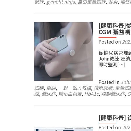
教練
,
gymefit ninja
,
自由重量訓練
,
發炎
,
慢性
[健康科普
CGM 獲益
Posted on
202
從糖尿病管理到
John教練 連續血
即時監測
[…]
Posted in
Joh
訓練
,
重訓
,
一對一私人教練
,
增肌減脂
,
重量訓
練
,
糖尿病
,
糖化血色素
,
HbA1c
,
控制糖尿病
,
C
[健康科普]
Posted on
202