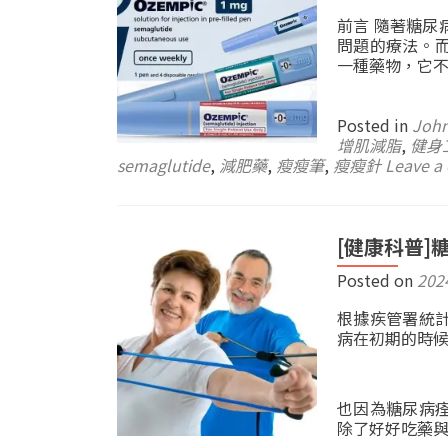
前言 隨著糖
問題的療法。而O
一種藥物，它
Posted in
Joh
增肌減脂
,
健身
semaglutide
,
減肥藥
,
瘦瘦筆
,
瘦瘦針
Leave a
[健康科普]
Posted on
202
根據疾管署統
病在初期的時
也因為糖尿病
除了好好吃藥