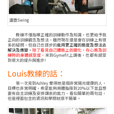
盪壺Swing
教練不僅指導正確的訓練動作及知識，也更給予我
正向的訓練觀念及想法，
雖然現在還是會在訓練上有很
多的疑問，但自己也逐步的
能用更正確的態度及想法去
解決及應變，
除了看見自己體態上的變化，在心態及訓
練時的身體感受度
，來到Gymefit上課後，也都有感受
到很大的提升與進步!
Louis教練的話：
第一次見到Ashley 覺得她是個非常陽光健康的人，
目標也非常明確，希望能夠將體脂降到20%以下並且想
要有自主訓練及安排課表的能力，看似簡單的兩句話，
但是裡面包含的資訊和學問就很不簡單。