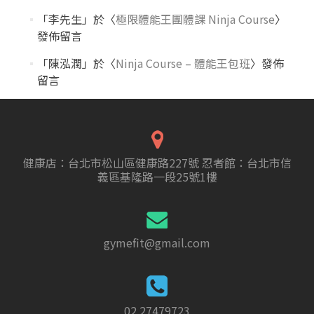
「
李先生
」於〈
極限體能王團體課 Ninja Course
〉
發佈留言
「
陳泓潤
」於〈
Ninja Course – 體能王包班
〉發佈
留言
健康店：台北市松山區健康路227號 忍者館：台北市信
義區基隆路一段25號1樓
gymefit@gmail.com
02 27479723