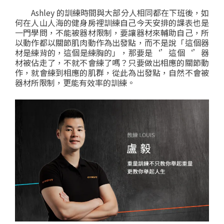
Ashley 的訓練時間與大部分人相同都在下班後，如
何在人山人海的健身房裡訓練自己今天安排的課表也是
一門學問，
不能被器材限制，要讓器材來輔助自己，所
以動作都以關節肌肉動作為出發點，而不是說「這個器
材是練背的，這個是練胸的」，
那要是‘’這個‘’器
材被佔走了，不就不會練了嗎？只要做出相應的關節動
作，就會練到相應的肌群，從此為出發點，自然不會被
器材所限制，更能有效率的訓練。