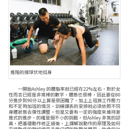
進階的撐球伏地挺身
一開始Ashley 的體脂率就已經在22%左右，對於女
性而言已經是非常棒的數字，體態也很棒，
因此要從80
分進步到90分以上算是很困難了，加上上班族工作壓力
和不定時加班的情況，訓練課表的安排就必須依照不同
身體狀態去彈性調整，
但是又要有一定的強度來維持漸
進式的進步，的確是個不小的挑戰，
但Ashley 非常的認
真，把基礎動作修正過後，上課解說動作的原理及如何
安排動作的時候總是非常仔細的聆聽並學習，
飲食的計