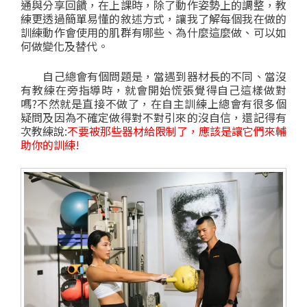
通與分享回饋，
在上課時，除了動作姿勢上的調整，
教
練更透過簡單易懂的敘述方式，讓我了解每個我在做的
訓練動作
會使用的肌群有哪些、為什麼這麼做、可以如
何做變化及替代。
自己總會有個問題是，當遇到器材長的不同、當沒
有教練在旁指導時，就會開始慌張覺得自己這樣做對
嗎?不然就是直接不做了，
在自主訓練上總會有很多個
疑問及因為不確定做得對不對引來的沒自信，
還記得有
次教練說:
不要被那些器材給限制了，應該是讓它們來輔
助你的訓練!