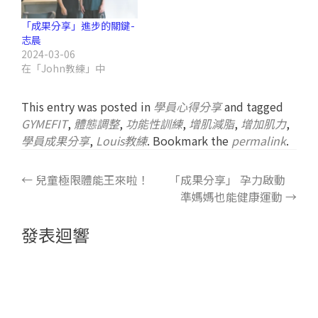
「成果分享」進步的關鍵-
志晨
2024-03-06
在「John教練」中
This entry was posted in
學員心得分享
and tagged
GYMEFIT
,
體態調整
,
功能性訓練
,
增肌減脂
,
增加肌力
,
學員成果分享
,
Louis教練
. Bookmark the
permalink
.
←
兒童極限體能王來啦！
「成果分享」 孕力啟動
準媽媽也能健康運動
→
發表迴響