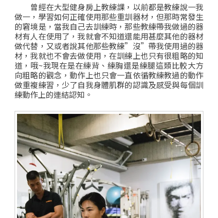
曾經在大型健身房上教練課，
以前都是教練說一我
做一，學習如何正確使用那些重訓器材，
但那時常發生
的窘境是，當我自己去訓練時，那些教練帶我做過的器
材
有人在使用了，我就會不知道還能用甚麼其他的器材
做代替，
又或者說其他那些教練”沒”帶我使用過的器
材，我就也不會去做使用，
在訓練上也只有很粗略的知
道，哦~我現在是在練背、練胸還是練腿
這類比較大方
向粗略的觀念，
動作上也只會一直依循教練教過的動作
做重複練習，
少了自我身體肌群的認識及感受與每個訓
練動作上的連結認知。