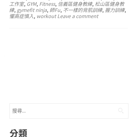
工作室
,
GYM
,
Fitness
,
信義區健身教練
,
松山區健身教
練
,
gymefit ninja
,
師Fu
,
不一樣的背肌訓練
,
握力訓練
,
懼高症慎入
,
workout
Leave a comment
分類