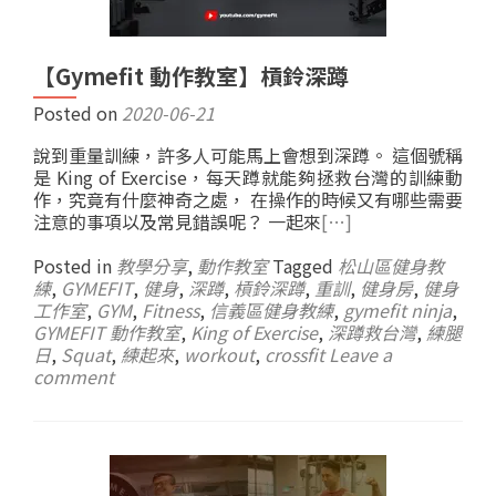
【Gymefit 動作教室】槓鈴深蹲
Posted on
2020-06-21
說到重量訓練，許多人可能馬上會想到深蹲。 這個號稱
是 King of Exercise，每天蹲就能夠拯救台灣的訓練動
作，究竟有什麼神奇之處， 在操作的時候又有哪些需要
注意的事項以及常見錯誤呢？ 一起來
[…]
Posted in
教學分享
,
動作教室
Tagged
松山區健身教
練
,
GYMEFIT
,
健身
,
深蹲
,
槓鈴深蹲
,
重訓
,
健身房
,
健身
工作室
,
GYM
,
Fitness
,
信義區健身教練
,
gymefit ninja
,
GYMEFIT 動作教室
,
King of Exercise
,
深蹲救台灣
,
練腿
日
,
Squat
,
練起來
,
workout
,
crossfit
Leave a
comment