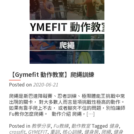
【Gymefit 動作教室】爬繩訓練
Posted on
2020-06-21
爬繩是斯巴達障礙賽、忍者訓練、極限體能王挑戰中常
出現的關卡， 對大多數人而言是項挑戰性極高的動作。
如果有靠手爬上不去， 或者腳夾不住的問題，別怕讓師
Fu教你怎麼爬繩。 動作介紹 爬繩，
[…]
Posted in
教學分享
,
Fu教練
,
動作教室
Tagged
健身
,
crossfit
,
GYMEFIT
,
重訓
,
核心訓練
,
健身房
,
爬繩
,
健身