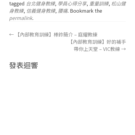
tagged
台北健身教練
,
學員心得分享
,
重量訓練
,
松山健
身教練
,
信義健身教練
,
腰痛
. Bookmark the
permalink
.
←
【內部教育訓練】棒鈴簡介 – 庭耀教練
【內部教育訓練】好的補手
帶你上天堂 – VIC教練
→
發表迴響