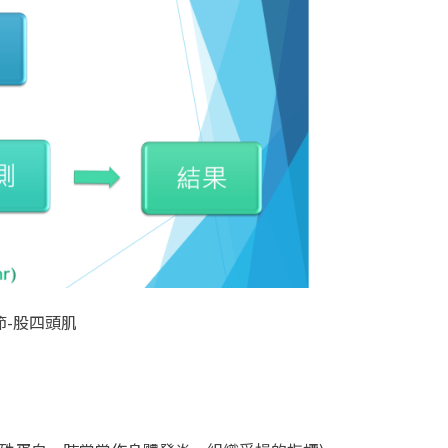
節-股四頭肌