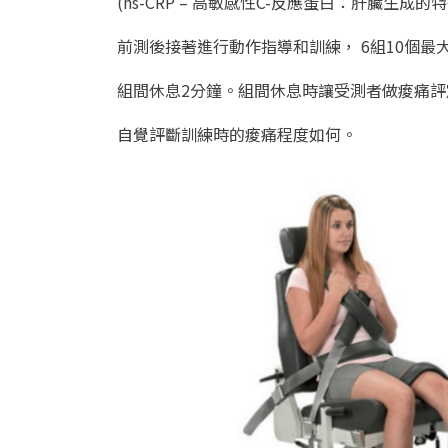
(hs-CRP – 高敏感性C-反應蛋白：肝臟生
前測後接著進行動作指導和訓練，
6組10個最
組間休息2分鐘
。組間休息時讓受測者做痠痛評
自覺評斷訓練時的痠痛程度如何。