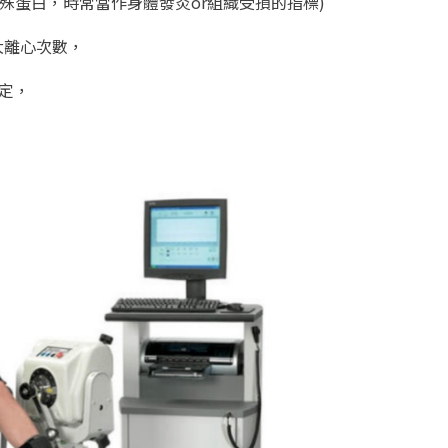
成的特殊蛋白，時常當作身體發炎or組織受損的指標)
大離心次數，
定，