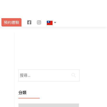
F
I
預約體驗
a
n
c
s
e
t
b
a
o
g
o
r
k
a
m
分類