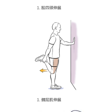
股四頭伸展
髖屈肌伸展