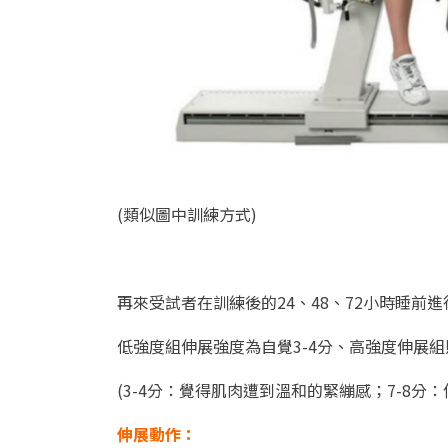
(類似圖中訓練方式)
再來受試者在訓練後的
24、48、72
小時睡前進
低強度組伸展強度為自覺3-4分、高強度伸展組則
(3-4分：覺得肌肉遭到溫和的緊繃感；7-8分
伸展動作：