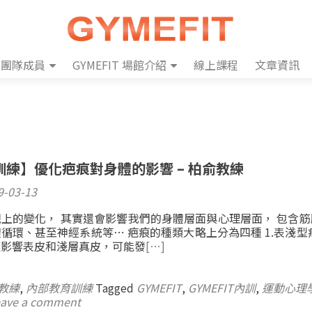
團隊成員
GYMEFIT 場館介紹
線上課程
文章資訊
練】優化疤痕對身體的影響 – 柏俞教練
9-03-13
上的變化， 其實還會影響我們的身體層面與心理層面， 包含筋
循環、甚至神經系統等⋯ 疤痕的種類大略上分為四種 1.表淺型
只影響表皮和淺層真皮，可能發
[…]
教練
,
內部教育訓練
Tagged
GYMEFIT
,
GYMEFIT內訓
,
運動心理
ave a comment