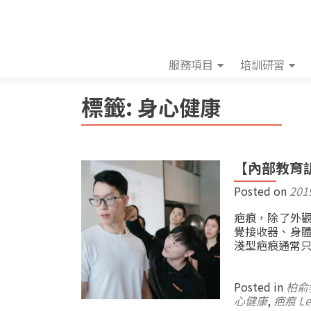
服務項目
培訓研習
標籤:
身心健康
【內部教育訓
Posted on
201
疤痕，除了外觀
覺接收器、身體
淺型疤痕通常
Posted in
柏俞
心健康
,
疤痕
Le