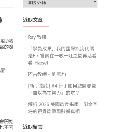
練
近期文章
Ray 教練
協助我
鬆的發
「學員成果」我的國際疾病代碼
是F，嘗試在一吸一吐之間再活看
看-Hæsel
壓
阿古教練 – 劉彥均
[新手指南] #4 新手如何避開那些
「自以為在努力」的坑？
解析 2026 美國飲食指南：倒金字
塔的視覺衝擊與數據真相
就會開始
近期留言
 也不容