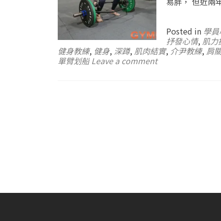
易胖， 但近兩
Posted in
學員
抒發心情
,
肌力
健身教練
,
健身
,
深蹲
,
肌肉結實
,
介尹教練
,
肩
單臂划船
Leave a comment