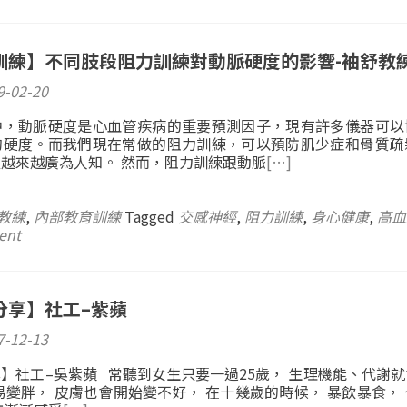
訓練】不同肢段阻力訓練對動脈硬度的影響-袖舒教
9-02-20
中，動脈硬度是心血管疾病的重要預測因子，現有許多儀器可以
的硬度。而我們現在常做的阻力訓練，可以預防肌少症和骨質疏
越來越廣為人知。 然而，阻力訓練跟動脈
[…]
教練
,
內部教育訓練
Tagged
交感神經
,
阻力訓練
,
身心健康
,
高血
ent
分享】社工–紫蘋
7-12-13
】社工–吳紫蘋 常聽到女生只要一過25歲， 生理機能、代謝
易變胖， 皮膚也會開始變不好， 在十幾歲的時候， 暴飲暴食，