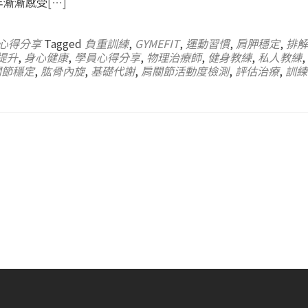
年漸漸感受
[…]
心得分享
Tagged
負重訓練
,
GYMEFIT
,
運動習慣
,
肩胛穩定
,
排解
提升
,
身心健康
,
學員心得分享
,
物理治療師
,
健身教練
,
私人教練
,
關節穩定
,
肱骨內旋
,
基礎代謝
,
肩關節活動度檢測
,
評估治療
,
訓練