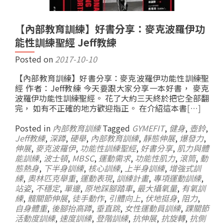
【內部教育訓練】好書分享：麥克波羅伊功
能性訓練聖經 Jeff教練
Posted on
2017-10-10
【內部教育訓練】好書分享：麥克波羅伊功能性訓練聖
經 作者：Jeff教練 今天要跟大家分享一本好書， 麥克
波羅伊功能性訓練聖經。 花了大約三天終於把它全部翻
完， 如有不正確的地方歡迎指正。 在介紹這本書
[…]
Posted in
內部教育訓練
Tagged
GYMEFIT
,
健身
,
壺鈴
,
Jeff教練
,
深蹲
,
硬舉
,
內部教育訓練
,
靜態伸展
,
爆發力
,
伸展
,
麥克波羅伊
,
功能性訓練聖經
,
好書分享
,
肌力與體
能訓練
,
波士頓
,
MBSC
,
運動需求
,
功能性肌力
,
滾筒
,
動
態熱身
,
下半身訓練
,
核心訓練
,
上半身訓練
,
增強式訓
練
,
奧林匹克舉重
,
運動表現
,
訓練計畫
,
專項運動訓練
,
站姿
,
不穩定
,
單邊
,
原地踩腳踏車
,
最大攝氧量
,
有氧訓
練
,
髖關節伸展
,
徒手動作
,
引體向上
,
伏地挺身
,
阻力
,
自身體重
,
後腳抬高蹲
,
垂直跳
,
女性運動員訓練
,
踝關節
活動度訓練
,
速度訓練
,
登階訓練
,
抗伸展
,
抗旋轉
,
抗側