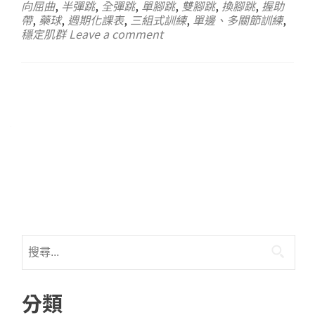
向屈曲
,
半彈跳
,
全彈跳
,
單腳跳
,
雙腳跳
,
換腳跳
,
握助
帶
,
藥球
,
週期化課表
,
三組式訓練
,
單邊、多關節訓練
,
穩定肌群
Leave a comment
分類