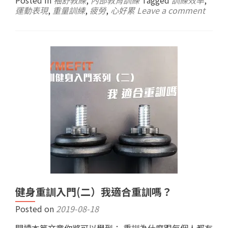
Posted in
袖舒教練
,
內部教育訓練
Tagged
訓練效率
,
運動表現
,
重量訓練
,
疲勞
,
心好累
Leave a comment
健身重訓入門(二）我適合重訓嗎？
Posted on
2019-08-18