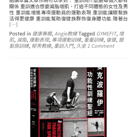
閱讀本篇文章你將可以學到： 重訓為什麼跟每個人都有
關係 重訓適合想要減脂增肌、打造不同體態的女性及男
性 重訓能增進專項運動員的運動表現 重訓能讓銀髮族
活得更健康 重訓能幫助復健族群恢復身體功能 隨著台
[…]
Posted in
健康專欄
,
Angie教練
Tagged
GYMEFIT
,
增
肌
,
減脂
,
運動表現
,
專項運動訓練
,
重量訓練
,
復健
,
銀
髮族訓練
,
郁秀教練
,
重訓入門
,
久坐
1 Comment