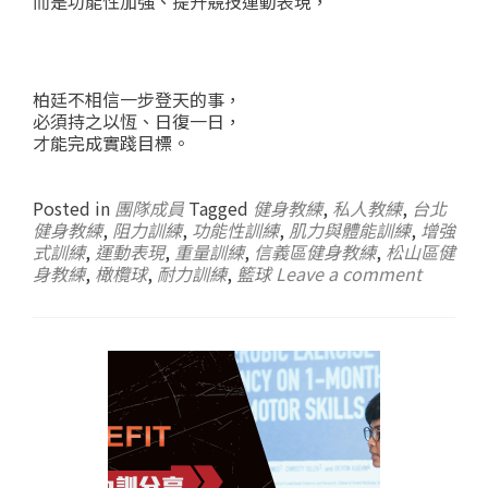
而是功能性加強、提升競技運動表現，
柏廷不相信一步登天的事，
必須持之以恆、日復一日，
才能完成實踐目標。
Posted in
團隊成員
Tagged
健身教練
,
私人教練
,
台北
健身教練
,
阻力訓練
,
功能性訓練
,
肌力與體能訓練
,
增強
式訓練
,
運動表現
,
重量訓練
,
信義區健身教練
,
松山區健
身教練
,
橄欖球
,
耐力訓練
,
籃球
Leave a comment