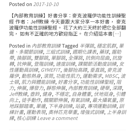
Posted on
2017-10-10
【內部教育訓練】好書分享：麥克波羅伊功能性訓練聖
經 作者：Jeff教練 今天要跟大家分享一本好書， 麥克
波羅伊功能性訓練聖經。 花了大約三天終於把它全部翻
完， 如有不正確的地方歡迎指正。 在介紹這本書
[…]
Posted in
內部教育訓練
Tagged
半彈跳
,
穩定肌群
,
單
邊、多關節訓練
,
三組式訓練
,
週期化課表
,
藥球
,
握助
帶
,
換腳跳
,
雙腳跳
,
單腳跳
,
全彈跳
,
抗側向屈曲
,
抗旋
轉
,
抗伸展
,
登階訓練
,
速度訓練
,
踝關節活動度訓練
,
女
性運動員訓練
,
GYMEFIT
,
後腳抬高蹲
,
垂直跳
,
麥克波
羅伊
,
動態熱身
,
滾筒
,
功能性肌力
,
運動需求
,
MBSC
,
波
士頓
,
肌力與體能訓練
,
好書分享
,
功能性訓練聖經
,
阻
力
,
伸展
,
爆發力
,
靜態伸展
,
內部教育訓練
,
硬舉
,
深蹲
,
Jeff教練
,
壺鈴
,
健身
,
不穩定
,
自身體重
,
伏地挺身
,
引體
向上
,
徒手動作
,
髖關節伸展
,
有氧訓練
,
最大攝氧量
,
原
地踩腳踏車
,
單邊
,
下半身訓練
,
站姿
,
專項運動訓練
,
訓
練計畫
,
運動表現
,
奧林匹克舉重
,
增強式訓練
,
上半身訓
練
,
核心訓練
Leave a comment