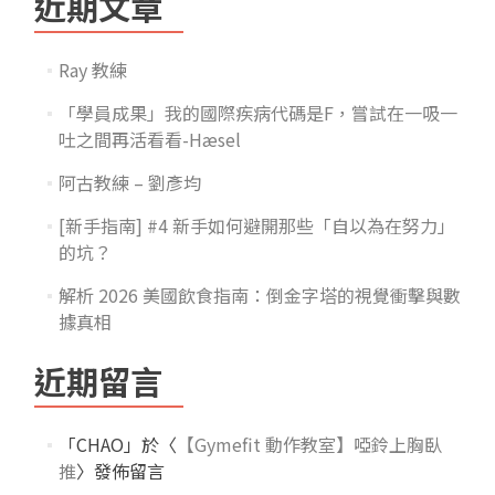
近期文章
Ray 教練
「學員成果」我的國際疾病代碼是F，嘗試在一吸一
吐之間再活看看-Hæsel
阿古教練 – 劉彥均
[新手指南] #4 新手如何避開那些「自以為在努力」
的坑？
解析 2026 美國飲食指南：倒金字塔的視覺衝擊與數
據真相
近期留言
「
CHAO
」於〈
【Gymefit 動作教室】啞鈴上胸臥
推
〉發佈留言