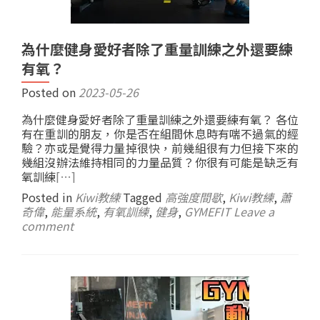
為什麼健身愛好者除了重量訓練之外還要練
有氧？
Posted on
2023-05-26
為什麼健身愛好者除了重量訓練之外還要練有氧？ 各位
有在重訓的朋友，你是否在組間休息時有喘不過氣的經
驗？亦或是覺得力量掉很快，前幾組很有力但接下來的
幾組沒辦法維持相同的力量品質？你很有可能是缺乏有
氧訓練
[…]
Posted in
Kiwi教練
Tagged
高強度間歇
,
Kiwi教練
,
蕭
奇偉
,
能量系統
,
有氧訓練
,
健身
,
GYMEFIT
Leave a
comment