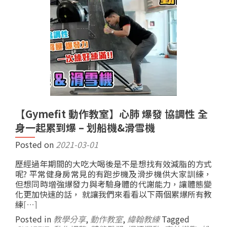
【Gymefit 動作教室】心肺 爆發 協調性 全
身一起累到爆 – 划船機&滑雪機
Posted on
2021-03-01
歷經過年期間的大吃大喝後是不是想找有效減脂的方式
呢? 平常健身房常見的有跑步機及滑步機供大家訓練，
但想同時增強爆發力與考驗身體的代謝能力，讓體態變
化更加快速的話， 就讓我們來看看以下兩個累爆所有教
練
[…]
Posted in
教學分享
,
動作教室
,
緯翰教練
Tagged