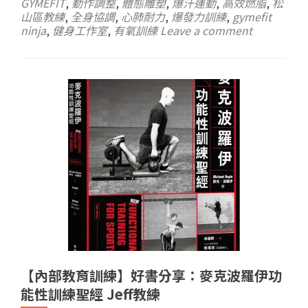
GYMEFIT
,
動作調整
,
體態雕塑
,
爆汗運動
,
高效燃脂
,
松
山區教練
,
全身協調
,
心肺耐力
,
爆發力訓練
,
gymefit
ninja
,
健身工作室
,
有氧訓練
Leave a comment
【內部教育訓練】好書分享：麥克波羅伊功
能性訓練聖經 Jeff教練