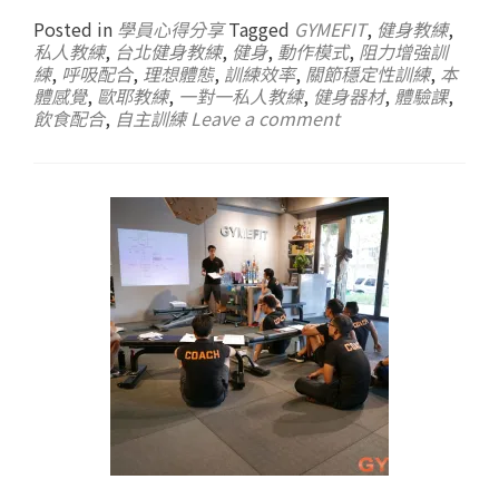
Posted in
學員心得分享
Tagged
GYMEFIT
,
健身教練
,
私人教練
,
台北健身教練
,
健身
,
動作模式
,
阻力增強訓
練
,
呼吸配合
,
理想體態
,
訓練效率
,
關節穩定性訓練
,
本
體感覺
,
歐耶教練
,
一對一私人教練
,
健身器材
,
體驗課
,
飲食配合
,
自主訓練
Leave a comment