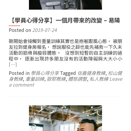
【學員心得分享】一個月帶來的改變 – 易陽
Posted on
2019-07-24
剛開始會接觸到重量訓練其實也是抱著跟風心態， 被朋
友拉到健身房報名， 想說服役之餘也能先補救一下久未
活動的筋骨與瘦弱體態。 沒想到短暫的自主訓練的過
程中， 逐漸出現許多朋友沒有的活動障礙與大大小小
[…]
Posted in
學員心得分享
Tagged
信義健身教練
,
松山健
身教練
,
重量訓練
,
歐耶教練
,
體態調整
,
私人教練
Leave
a comment