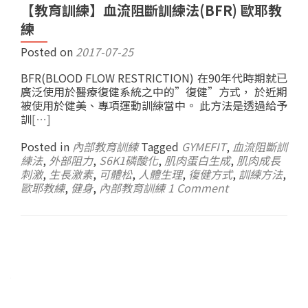
【教育訓練】血流阻斷訓練法(BFR) 歐耶教
練
Posted on
2017-07-25
BFR(BLOOD FLOW RESTRICTION) 在90年代時期就已
廣泛使用於醫療復健系統之中的”復健”方式， 於近期
被使用於健美、專項運動訓練當中。 此方法是透過給予
訓
[…]
Posted in
內部教育訓練
Tagged
GYMEFIT
,
血流阻斷訓
練法
,
外部阻力
,
S6K1磷酸化
,
肌肉蛋白生成
,
肌肉成長
刺激
,
生長激素
,
可體松
,
人體生理
,
復健方式
,
訓練方法
,
歐耶教練
,
健身
,
內部教育訓練
1 Comment