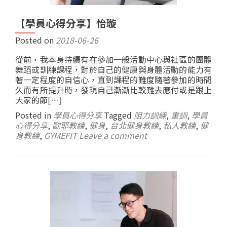
【學員心得分享】怡璇
Posted on
2018-06-26
從前，我本身持續有在參加一般活動中心與社區的團體
舞蹈或訓練課程，對於自己的健康與身體活動的能力有
著一定程度的自信心，直到課程的難度隨著參加的時間
久而有所提升時，發現自己漸漸比較難去應付或是跟上
大家的節
[…]
Posted in
學員心得分享
Tagged
阻力訓練
,
重訓
,
學員
心得分享
,
歐耶教練
,
健身
,
台北健身教練
,
私人教練
,
健
身教練
,
GYMEFIT
Leave a comment