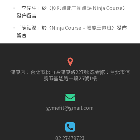
「
李先生
」於〈
極限體能王團體課 Ninja Course
〉
發佈留言
「
陳泓潤
」於〈
Ninja Course – 體能王包班
〉發佈
留言
健康店：台北市松山區健康路227號 忍者館：台北市信
義區基隆路一段25號1樓
gymefit@gmail.com
02 27479723