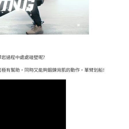
岩過程中處處碰壁呢?
岩極有幫助，同時又能夠鍛鍊背肌的動作，單臂划船!