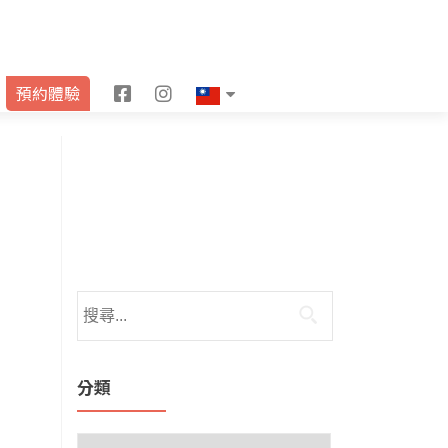
F
I
預約體驗
a
n
c
s
e
t
b
a
o
g
o
r
k
a
m
分類