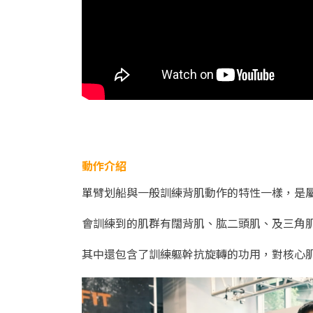
動作介紹
單臂划船與一般訓練背肌動作的特性一樣，是
會訓練到的肌群有闊背肌、肱二頭肌、及三角
其中還包含了訓練軀幹抗旋轉的功用，對核心