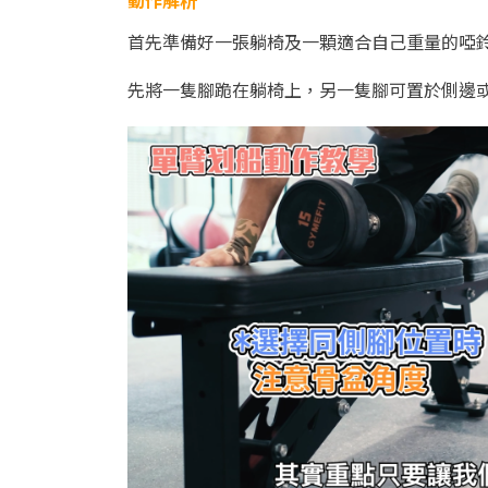
動作解析
首先準備好一張躺椅及一顆適合自己重量的啞
先將一隻腳跪在躺椅上，另一隻腳可置於側邊