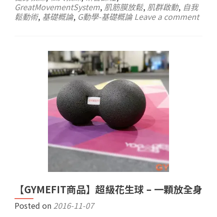
GreatMovementSystem
,
肌筋膜放鬆
,
肌群啟動
,
自我
鬆動術
,
基礎概論
,
G動學-基礎概論
Leave a comment
【GYMEFIT商品】超級花生球 – 一顆放全身
Posted on
2016-11-07