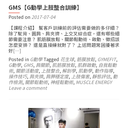
GMS【G動學上肢整合訓練】
Posted on
2017-07-04
【課程介紹】 幫客戶訓練前的評估需要做的多仔細？
除了駝背、圓肩、肩夾擠、上交叉綜合症，還有哪些細
節需要注意？ 肌筋膜放鬆、關節鬆動術、啟動、徵招該
怎麼安排？ 還是直接練就對了？ 上述問題常困擾著求
好
[…]
Posted in
G動學
Tagged
花生球
,
筋膜放鬆
,
GYMEFIT
,
G動學
,
GMS
,
肩關節
,
肌筋膜放鬆
,
肌群啟動
,
自我鬆動
術
,
關節活動度
,
上肢整合
,
解剖學
,
肌動學
,
動作指導
,
操作技巧
,
肩夾擠
,
肩胛穩定度
,
上肢傷害
,
靜態評估
,
動
作檢測
,
關節鬆動術
,
神經鬆動術
,
MUSCLE ENERGY
Leave a comment