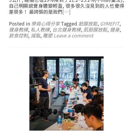
自己明顯感覺身體變輕盈, 很多很久沒見到的人也覺得
差很多！ 最誇張的是我們
[…]
Posted in
學員心得分享
Tagged
筋膜放鬆
,
GYMEFIT
,
健身教練
,
私人教練
,
台北健身教練
,
肌筋膜放鬆
,
健身
,
飲食控制
,
減脂
,
雕塑
Leave a comment