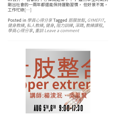
剛出社會的一兩年都還能保持運動習慣， 但好景不常，
工作忙碌
[…]
Posted in
學員心得分享
Tagged
筋膜放鬆
,
GYMEFIT
,
健身教練
,
私人教練
,
健身
,
阻力訓練
,
深蹲
,
教練課程
,
學員心得分享
,
重訓
Leave a comment