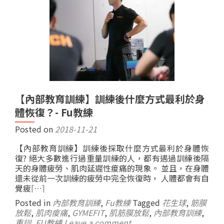
【內部教育訓練】訓練後什麼方式最利於身
體恢復？- Fu教練
Posted on
2018-11-21
【內部教育訓練】訓練後採取什麼方式最利於身體恢
復? 絕大多數進行過重量訓練的人，都有遇過訓練後隔
天的身體疲勞、肌肉延遲性痠痛的現象。 並且，在身體
還未從前一次訓練的疲勞中完全恢復時， 人體都會有自
覺疲
[…]
Posted in
內部教育訓練
,
Fu教練
Tagged
花生球
,
筋膜
放鬆
,
肌肉痠痛
,
GYMEFIT
,
肌筋膜放鬆
,
內部教育訓練
,
重訓
,
FU教練
Leave a comment