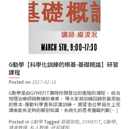
G動學【科學化訓練的根基-基礎概論】研習
課程
Posted on
2017-02-16
G動學是由GYMEFIT團隊所開發出的進階的課程， 結合
物理治療師與教練的專業， 帶大家將訓練回歸到最原始
的根本-運動科學重新認識訓練。 期望各位學員在上完
課後能有足夠的解剖知識、系統化的思考邏輯判斷
[…]
Posted in
G動學
Tagged
筋膜放鬆
,
GYMEFIT
,
G動學
,
健身教練
,
私人教練
,
研習課程
,