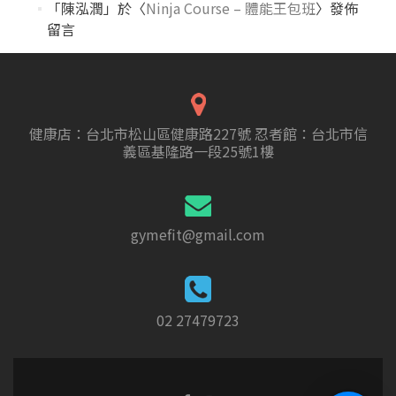
「
陳泓潤
」於〈
Ninja Course – 體能王包班
〉發佈
留言
健康店：台北市松山區健康路227號 忍者館：台北市信
義區基隆路一段25號1樓
gymefit@gmail.com
02 27479723