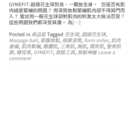
GYMEFIT-超級花生球到貨，一顆放全身。 您是否有肌
肉過度緊繃的問題？ 用滾筒放鬆緊繃肌肉卻不得其門而
入？ 嘗試用一般花生球卻對肌肉的刺激太大無法忍受？
這些問題我們都深受其擾。 為
[…]
Posted in
商品區
Tagged
花生球
,
超級花生球
,
Massage ball
,
筋膜放鬆
,
按摩滾筒
,
form roller
,
肌肉
痠痛
,
肌肉緊繃
,
髂腰肌
,
三角肌
,
胸肌
,
闊背肌
,
豎脊肌
群
,
髂徑束
,
GYMEFIT
,
放鬆工具
,
放鬆神器
Leave a
comment