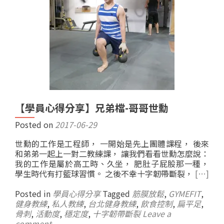
【學員心得分享】兄弟檔-哥哥世勳
Posted on
2017-06-29
世勳的工作是工程師， 一開始是先上團體課程， 後來
和弟弟一起上一對二教練課， 讓我們看看世勳怎麼說：
我的工作是屬於高工時、久坐， 肥肚子屁股那一種，
學生時代有打籃球習慣。 之後不幸十字韌帶斷裂，
[…]
Posted in
學員心得分享
Tagged
筋膜放鬆
,
GYMEFIT
,
健身教練
,
私人教練
,
台北健身教練
,
飲食控制
,
扁平足
,
骨刺
,
活動度
,
穩定度
,
十字韌帶斷裂
Leave a
comment