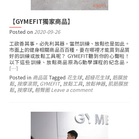
【GYMEFIT獨家商品】
Posted on
2020-09-26
工欲善其事，必先利其器，當然訓練、放鬆也是如此。
市面上的健身相關商品百百種，要在哪裡才能買到品質
好的訓練或放鬆工具呢？ GYMEFIT聽到你的心聲啦！
以下這些訓練、放鬆商品原為G動學課程的紀念品，
[…]
Posted in
商品區
Tagged
花生球
,
超級花生球
,
筋膜放
鬆
,
按摩滾筒
,
GYMEFIT
,
放鬆工具
,
放鬆神器
,
肌筋膜放
鬆
,
按摩球
,
翹臀圈
Leave a comment