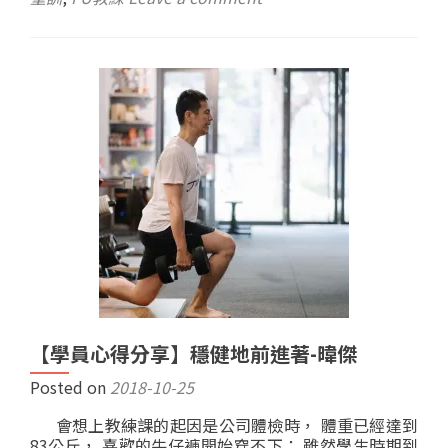
【學員心得分享】穩健地前進著-暐傑
Posted on
2018-10-25
會想上教練課的起因是公司體檢時， 體重已經達到
83公斤， 喜歡的牛仔褲開始穿不下； 雖然學生時期到