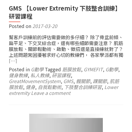
GMS 【Lower Extremity 下肢整合訓練】
研習課程
Posted on
2017-03-20
幫客戶訓練前的評估需要做的多仔細？ 除了骨盆前傾、
扁平足、下交叉綜合症，還有哪些細節需要注意？ 肌筋
膜放鬆、關節鬆動術、啟動、徵招還是直接練就對了？
上述問題常困擾著求好心切的教練們， 各家學派都有獨
[…]
Posted in
G動學
Tagged
筋膜放鬆
,
GYMEFIT
,
G動學
,
健身教練
,
私人教練
,
研習課程
,
GreatMovementSystem
,
GMS
,
髖關節
,
踝關節
,
肌筋
膜放鬆
,
健身
,
自我鬆動術
,
下肢整合訓練研習
,
Lower
extremity
Leave a comment