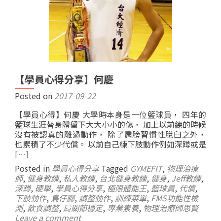
【學員心得分享】何慶
Posted on
2017-09-22
【學員心得】何慶 大學時本身是一位籃球員， 四年的
籃球生涯替身體留下大大小小的傷， 加上以前練的時候
沒有被認真的雕過動作， 除了肩膀習慣性脫臼之外，
也累積了不少代償。 以前自己練下肢動作例如深蹲或是
[…]
Posted in
學員心得分享
Tagged
GYMEFIT
,
物理治療
師
,
健身教練
,
私人教練
,
台北健身教練
,
健身
,
Jeff教練
,
深蹲
,
硬舉
,
學員心得分享
,
極限體能王
,
籃球員
,
代償
,
下肢動作
,
鳥仔腳
,
調整動作
,
訓練菜單
,
FMS功能性檢
測
,
飲食調整
,
肩關節穩定
,
專業素養
,
物理治療師思賢
Leave a comment