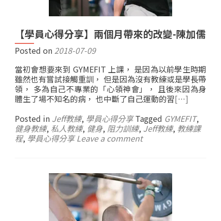
【學員心得分享】兩個月帶來的改變-陳加儒
Posted on
2018-07-09
當初會想要來到 GYMEFIT 上課， 是因為以前學生時期
雖然也有嘗試接觸重訓， 但是因為沒有教練或是學長帶
領， 多為自己不專業的「心領神會」， 且後來因為身
體生了場不知名的病， 也中斷了自己運動的習
[…]
Posted in
Jeff教練
,
學員心得分享
Tagged
GYMEFIT
,
健身教練
,
私人教練
,
健身
,
阻力訓練
,
Jeff教練
,
教練課
程
,
學員心得分享
Leave a comment