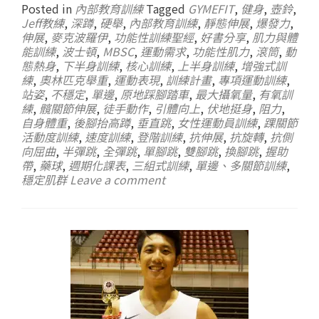
Posted in
內部教育訓練
Tagged
GYMEFIT
,
健身
,
壺鈴
,
Jeff教練
,
深蹲
,
硬舉
,
內部教育訓練
,
靜態伸展
,
爆發力
,
伸展
,
麥克波羅伊
,
功能性訓練聖經
,
好書分享
,
肌力與體
能訓練
,
波士頓
,
MBSC
,
運動需求
,
功能性肌力
,
滾筒
,
動
態熱身
,
下半身訓練
,
核心訓練
,
上半身訓練
,
增強式訓
練
,
奧林匹克舉重
,
運動表現
,
訓練計畫
,
專項運動訓練
,
站姿
,
不穩定
,
單邊
,
原地踩腳踏車
,
最大攝氧量
,
有氧訓
練
,
髖關節伸展
,
徒手動作
,
引體向上
,
伏地挺身
,
阻力
,
自身體重
,
後腳抬高蹲
,
垂直跳
,
女性運動員訓練
,
踝關節
活動度訓練
,
速度訓練
,
登階訓練
,
抗伸展
,
抗旋轉
,
抗側
向屈曲
,
半彈跳
,
全彈跳
,
單腳跳
,
雙腳跳
,
換腳跳
,
握助
帶
,
藥球
,
週期化課表
,
三組式訓練
,
單邊、多關節訓練
,
穩定肌群
Leave a comment