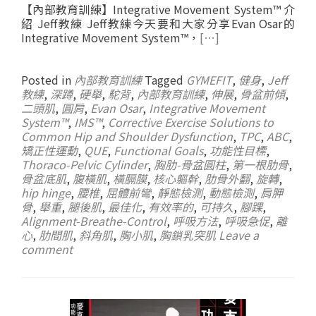
【內部教育訓練】Integrative Movement System™ 介
紹 Jeff教練 Jeff教練今天要和大家分享Evan Osar的
Integrative Movement System™，
[…]
Posted in
內部教育訓練
Tagged
GYMEFIT
,
健身
,
Jeff
教練
,
深蹲
,
硬舉
,
駝背
,
內部教育訓練
,
伸展
,
骨盆前傾
,
二頭肌
,
圓肩
,
Evan Osar
,
Integrative Movement
System™
,
IMS™
,
Corrective Exercise Solutions to
Common Hip and Shoulder Dysfunction
,
TPC
,
ABC
,
矯正性運動
,
QUE
,
Functional Goals
,
功能性目標
,
Thoraco-Pelvic Cylinder
,
胸肋-骨盆圓柱
,
第一根肋骨
,
骨盆底肌
,
腹橫肌
,
橫膈膜
,
核心軀幹
,
肋骨外翻
,
旋轉
,
hip hinge
,
腰椎
,
屈體前彎
,
靜態檢測
,
動態檢測
,
肩胛
骨
,
舉重
,
腿後肌
,
最佳化
,
有效率的
,
可持久
,
腳踝
,
Alignment-Breathe-Control
,
呼吸方法
,
呼吸急促
,
離
心
,
肋間肌
,
斜角肌
,
胸小肌
,
胸鎖乳突肌
Leave a
comment