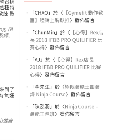
徵召核
這種特
「
CHAO
」於〈
【Gymefit 動作教
教練 帶
室】啞鈴上胸臥推
〉發佈留言
ing
,
阻
「
ChunMin
」於〈
【心得】Rex店
教練
,
長 2018 IFBB PRO QUILIFIER 比
賽心得
〉發佈留言
「
AJ
」於〈
【心得】Rex店長
2018 IFBB PRO QUILIFIER 比賽
心得
〉發佈留言
「
李先生
」於〈
極限體能王團體
字來到了
課 Ninja Course
〉發佈留言
的有氧運
「
陳泓潤
」於〈
Ninja Course –
體能王包班
〉發佈留言
山健身