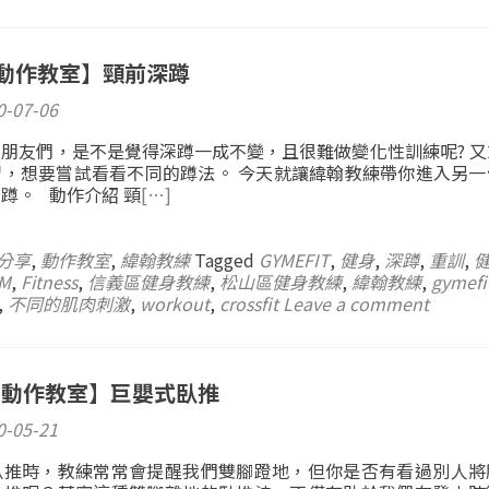
t 動作教室】頸前深蹲
0-07-06
朋友們，是不是覺得深蹲一成不變，且很難做變化性訓練呢? 又
習，想要嘗試看看不同的蹲法。 今天就讓緯翰教練帶你進入另一
蹲。 動作介紹 頸
[…]
分享
,
動作教室
,
緯翰教練
Tagged
GYMEFIT
,
健身
,
深蹲
,
重訓
,
M
,
Fitness
,
信義區健身教練
,
松山區健身教練
,
緯翰教練
,
gymefi
,
不同的肌肉刺激
,
workout
,
crossfit
Leave a comment
IT 動作教室】巨嬰式臥推
0-05-21
臥推時，教練常常會提醒我們雙腳蹬地，但你是否有看過別人將