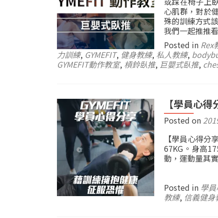
或踩在椅子上
心肌群，對於
殊的訓練方式該
我們一起推推
Posted in
Rex
力訓練
,
GYMEFIT
,
健身教練
,
私人教練
,
bodybu
GYMEFIT動作教室
,
槓鈴臥推
,
巨嬰式臥推
,
ches
【學員心得分
Posted on
201
【學員心得分享
67KG。身高
動，運動量其
Posted in
學員
教練
,
信義健身