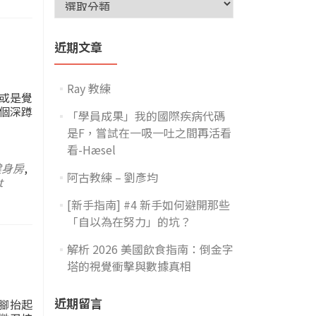
近期文章
Ray 教練
或是覺
個深蹲
「學員成果」我的國際疾病代碼
是F，嘗試在一吸一吐之間再活看
看-Hæsel
健身房
,
阿古教練 – 劉彥均
t
[新手指南] #4 新手如何避開那些
「自以為在努力」的坑？
解析 2026 美國飲食指南：倒金字
塔的視覺衝擊與數據真相
近期留言
腳抬起