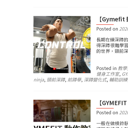
【Gymefi
Posted on
202
長期在練深蹲的
得深蹲很難學
的世界，頸前深
Posted in
教學
健身工作室
,
GY
ninja
,
頸前深蹲
,
前蹲舉
,
深蹲變化式
,
輔助訓練
【GYMEF
Posted on
202
一般在做槓鈴