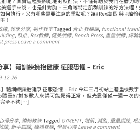
臥推呢？其實這種雙腳離地的臥推法，不僅有助於我們在發力時
健美選手來說，也是針對胸、三角等特定肌群訓練的好方法喔！
如何執行，又有哪些需要注意的重點呢？讓#Rex店長 與 #緯翰
看吧！
教練
,
教學分享
,
動作教室
Tagged
台北 教練課
,
functional train
ilding
,
臥推
,
Rex教練
,
健美訓練
,
Bench Press
,
重量訓練
,
緯翰
t press
Leave a comment
享】藉訓練擁抱健康 征服恐懼 – Eric
9-12-26
】藉訓練擁抱健康 征服恐懼 – Eric 今年三月初站上體重機數
175體重67對多數人來講可能覺得正常，但光靠僅僅一週一次
實完全不夠
[…]
心得分享
,
緯翰教練
Tagged
GYMEFIT
,
增肌
,
減脂
,
重量訓練
,
松
教練
,
新手訓練
,
緯翰教練
,
學員心得
Leave a comment