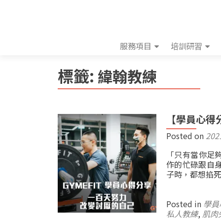
服務項目
培訓研習
標籤:
緯翰教練
【學員心得分
Posted on
202
「只有當你足夠
作的忙碌跟自
子時，都想掐死自
Posted in
學員
私人教練
,
肌肉