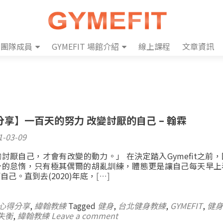
團隊成員
GYMEFIT 場館介紹
線上課程
文章資訊
享】一百天的努力 改變討厭的自己 – 翰霖
1-03-09
討厭自己，才會有改變的動力。」 在決定踏入Gymefit之前
身的怠惰，只有極其偶爾的胡亂訓練，體態更是讓自己每天早上
己。直到去(2020)年底，
[…]
心得分享
,
緯翰教練
Tagged
健身
,
台北健身教練
,
GYMEFIT
,
健身
失衡
,
緯翰教練
Leave a comment