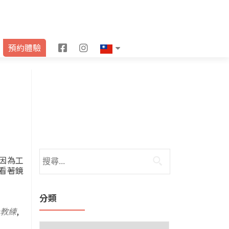
F
I
預約體驗
a
n
c
s
e
t
b
a
o
g
o
r
，因為工
看著鏡
k
a
m
分類
教練
,