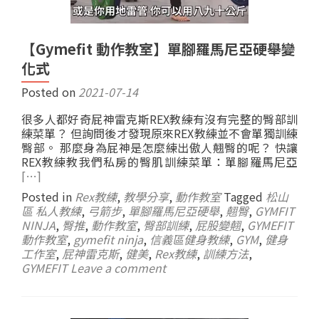
【Gymefit 動作教室】單腳羅馬尼亞硬舉變
化式
Posted on
2021-07-14
很多人都好奇屁神雷克斯REX教練有沒有完整的臀部訓
練菜單？ 但詢問後才發現原來REX教練並不會單獨訓練
臀部。 那麼身為屁神是怎麼練出傲人翹臀的呢？ 快讓
REX教練教我們私房的臀肌訓練菜單：單腳羅馬尼亞
[…]
Posted in
Rex教練
,
教學分享
,
動作教室
Tagged
松山
區 私人教練
,
弓箭步
,
單腳羅馬尼亞硬舉
,
翹臀
,
GYMFIT
NINJA
,
臀推
,
動作教室
,
臀部訓練
,
屁股變翹
,
GYMEFIT
動作教室
,
gymefit ninja
,
信義區健身教練
,
GYM
,
健身
工作室
,
屁神雷克斯
,
健美
,
Rex教練
,
訓練方法
,
GYMEFIT
Leave a comment