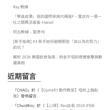
Ray 教練
「學員成果」我的國際疾病代碼是F，嘗試在一吸一
吐之間再活看看-Hæsel
阿古教練 – 劉彥均
[新手指南] #4 新手如何避開那些「自以為在努力」
的坑？
解析 2026 美國飲食指南：倒金字塔的視覺衝擊與數
據真相
近期留言
「
CHAO
」於〈
【Gymefit 動作教室】啞鈴上胸臥
推
〉發佈留言
「
ChunMin
」於〈
【心得】Rex店長 2018 IFBB