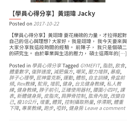
【學員心得分享】黃翊瑋 Jacky
Posted on
2017-10-22
【學員心得分享】黃翊瑋 要花幾磅的力量，才拉得起對
自己的信心與理想? 大家好，我是翊瑋， 我今天要來與
大家分享我這段時間的經驗。 前陣子， 我只是個碩二
的研究生。 由於畢業與生活的壓力， 碩士這兩年的
[…]
Posted in
學員心得分享
Tagged
GYMEFIT
,
脂肪
,
飲食
,
體重數字
,
復胖速度
,
減肥偏方
,
嘲笑
,
壓力增胖
,
暴瘦
,
胖子心理學
,
屁神雷克斯
,
運動
,
體態
,
自主訓練
,
骨盆前
傾
,
Rex教練
,
駝背
,
增肌
,
健身
,
台北健身教練
,
私人教
練
,
健身教練
,
脖子前引
,
正確使用器材
,
腰圍小四吋
,
課
表
,
新體健身房
,
皮脂夾
,
肩胛骨控制
,
肱骨內旋
,
改變自
己
,
瘦10公斤
,
增重
,
體質
,
控制攝取熱量
,
停滯期
,
體重
下降
,
專業教練
,
跑步
,
啞鈴
,
健身房
Leave a comment