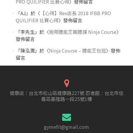
PRO QUILIFIER 比賽心得
〉發佈留言
「
AJ
」於〈
【心得】Rex店長 2018 IFBB PRO
QUILIFIER 比賽心得
〉發佈留言
「
李先生
」於〈
極限體能王團體課 Ninja Course
〉
發佈留言
「
陳泓潤
」於〈
Ninja Course – 體能王包班
〉發佈
留言
健康店：台北市松山區健康路227號 忍者館：台北市信
義區基隆路一段25號1樓
gymefit@gmail.com