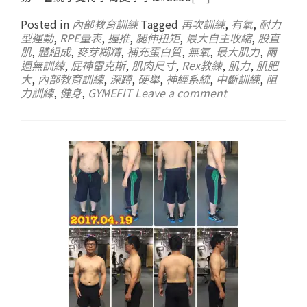
Posted in
內部教育訓練
Tagged
再次訓練
,
有氧
,
耐力
型運動
,
RPE量表
,
握推
,
腿伸扭矩
,
最大自主收縮
,
股直
肌
,
體組成
,
麥芽糊精
,
補充蛋白質
,
無氧
,
最大肌力
,
兩
週無訓練
,
屁神雷克斯
,
肌肉尺寸
,
Rex教練
,
肌力
,
肌肥
大
,
內部教育訓練
,
深蹲
,
硬舉
,
神經系統
,
中斷訓練
,
阻
力訓練
,
健身
,
GYMEFIT
Leave a comment