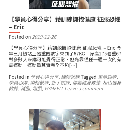
【學員心得分享】藉訓練擁抱健康 征服恐懼
– Eric
Posted on
2019-12-26
【學員心得分享】藉訓練擁抱健康 征服恐懼 – Eric 今
年三月初站上體重機數字來到了67KG。身高175體重67
對多數人來講可能覺得正常，但光靠僅僅一週一次的有
氧運動，運動量其實完全不夠
[…]
Posted in
學員心得分享
,
緯翰教練
Tagged
重量訓練
,
學員心得
,
緯翰教練
,
新手訓練
,
信義健身教練
,
松山健身
教練
,
減脂
,
增肌
,
GYMEFIT
Leave a comment