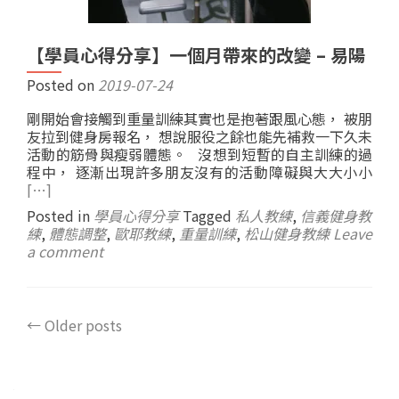
【學員心得分享】一個月帶來的改變 – 易陽
Posted on
2019-07-24
剛開始會接觸到重量訓練其實也是抱著跟風心態， 被朋
友拉到健身房報名， 想說服役之餘也能先補救一下久未
活動的筋骨與瘦弱體態。 沒想到短暫的自主訓練的過
程中， 逐漸出現許多朋友沒有的活動障礙與大大小小
[…]
Posted in
學員心得分享
Tagged
私人教練
,
信義健身教
練
,
體態調整
,
歐耶教練
,
重量訓練
,
松山健身教練
Leave
a comment
←
Older posts