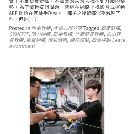
覺！不會腰痠背痛，不需要滾來滾去找不到舒服的姿
勢。為了減輕這個問題，曾經在網路上找影片或運動
APP 開始在家徒手運動。一陣子之後背痛似乎減輕了一
些，但是
[…]
Posted in
雅雯教練
,
學員心得分享
Tagged
腰痠背痛
,
GYMEFIT
,
阻力訓練
,
雅雯教練
,
信義健身教練
,
松山健
身教練
,
重量訓練
,
增肌減脂
,
體態調整
,
飲食控制
Leave
a comment