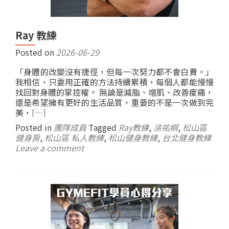
Ray 教練
Posted on
2026-06-29
「身體的改變沒有捷徑，但每一次努力都不會白費。」
我相信，只要用正確的方法持續累積，每個人都能慢慢
找回對身體的掌控權。 無論是減脂、增肌、改善痠痛，
還是希望擁有更好的生活品質，重要的不是一次做到完
美，
[…]
Posted in
團隊成員
Tagged
Ray教練
,
涂祐綱
,
松山區
健身房
,
松山區 私人教練
,
松山健身教練
,
台北健身教練
Leave a comment