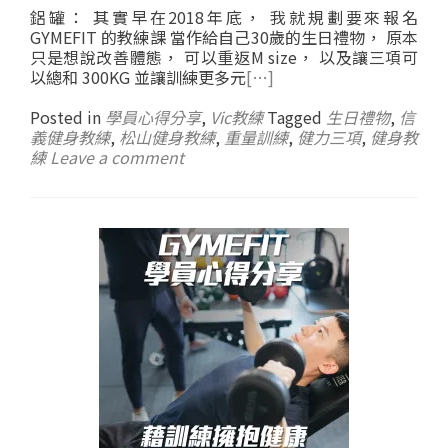
鋁罐： 其實早在2018年底， 我就規劃要來報名
GYMEFIT 的教練課 當作給自己30歲的生日禮物， 原本
只是想說改善體態， 可以重返M size， 以及讓三項可
以總和 300KG 並讓訓練更多元
[…]
Posted in
學員心得分享
,
Vic教練
Tagged
生日禮物
,
信
義健身教練
,
松山健身教練
,
重量訓練
,
健力三項
,
健身教
練
Leave a comment