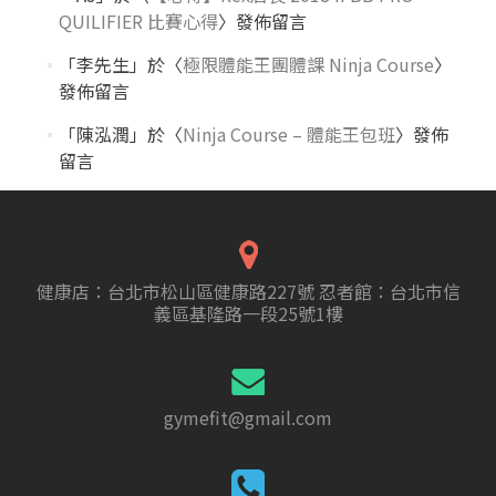
QUILIFIER 比賽心得
〉發佈留言
「
李先生
」於〈
極限體能王團體課 Ninja Course
〉
發佈留言
「
陳泓潤
」於〈
Ninja Course – 體能王包班
〉發佈
留言
健康店：台北市松山區健康路227號 忍者館：台北市信
義區基隆路一段25號1樓
gymefit@gmail.com