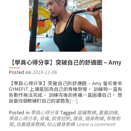
【學員心得分享】突破自己的舒適圈 – Amy
Posted on
2019-11-06
【學員心得分享】突破自己的舒適圈 – Amy 當初會來
GYMEFIT 上課是因為自己的脊椎側彎， 訓練時一直有
些動作無法完成， 訓練完後的疼痛一直困擾自己， 想
說要找個教練盯自己的姿勢及
[…]
Posted in
學員心得分享
Tagged
庭耀教練
,
重量訓練
,
學員心得分享
,
背痛
,
飲食控制
,
健身
,
健身教練
,
脊椎側
彎
,
信義健身教練
,
松山健身教練
Leave a comment