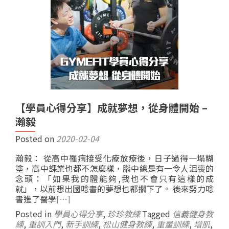
【學員心得分享】成就夢想，從身體開始 –
瀚毅
Posted on
2020-02-04
瀚毅： 從高中罹病接受化療放療後，日子過得一塌糊
塗，高中課業也都不怎麼樣，腦中總是有一令人沮喪的
念頭：「如果我的體能夠,我也不會只有這樣的成
就」，以前想出國唸書的夢想也都擱下了。 後來努力唸
書進了醫學
[…]
Posted in
學員心得分享
,
珍珍教練
Tagged
信義健身教
練
,
重訓入門
,
新手訓練
,
松山健身教練
,
重量訓練
,
增肌
,