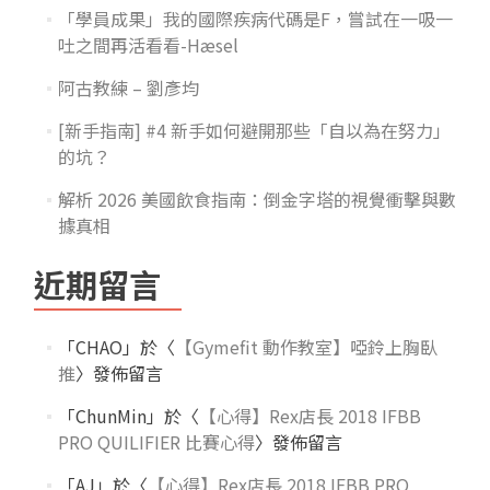
「學員成果」我的國際疾病代碼是F，嘗試在一吸一
吐之間再活看看-Hæsel
阿古教練 – 劉彥均
[新手指南] #4 新手如何避開那些「自以為在努力」
的坑？
解析 2026 美國飲食指南：倒金字塔的視覺衝擊與數
據真相
近期留言
「
CHAO
」於〈
【Gymefit 動作教室】啞鈴上胸臥
推
〉發佈留言
「
ChunMin
」於〈
【心得】Rex店長 2018 IFBB
PRO QUILIFIER 比賽心得
〉發佈留言
「
AJ
」於〈
【心得】Rex店長 2018 IFBB PRO