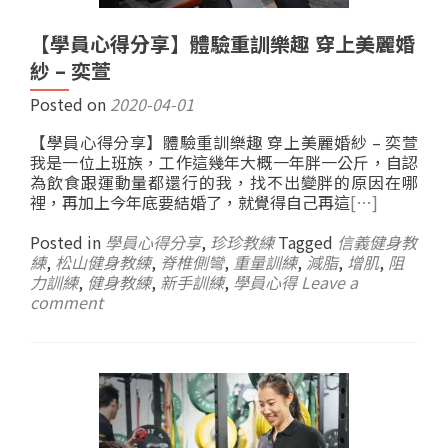
【學員心得分享】體驗重訓樂趣 穿上美麗婚
紗 – 奕萱
Posted on
2020-04-01
【學員心得分享】體驗重訓樂趣 穿上美麗婚紗 – 奕萱
我是一位上班族，工作這幾年大概一年胖一公斤，自認
為飲食跟運動量都還行的我，找不出變胖的原因在哪
裡，再加上今年底要結婚了，就覺得自己再這
[…]
Posted in
學員心得分享
,
珍珍教練
Tagged
信義健身教
練
,
松山健身教練
,
脊椎側彎
,
重量訓練
,
減脂
,
增肌
,
阻
力訓練
,
健身教練
,
新手訓練
,
學員心得
Leave a
comment