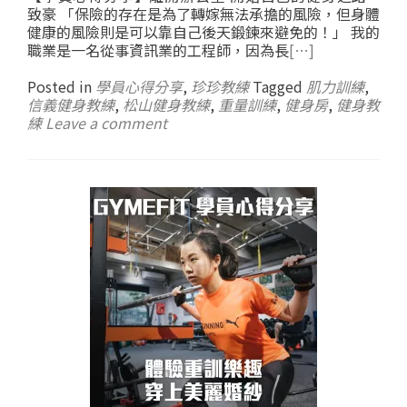
致豪 「保險的存在是為了轉嫁無法承擔的風險，但身體
健康的風險則是可以靠自己後天鍛鍊來避免的！」 我的
職業是一名從事資訊業的工程師，因為長
[…]
Posted in
學員心得分享
,
珍珍教練
Tagged
肌力訓練
,
信義健身教練
,
松山健身教練
,
重量訓練
,
健身房
,
健身教
練
Leave a comment