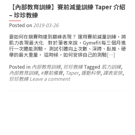
【內部教育訓練】賽前減量訓練 Taper 介紹
– 珍珍教練
Posted on
2019-03-26
要如何在競賽時達到巔峰表現？ 運用賽前減量訓練，將
肌力表現最大化 對於筆者來說，Gymefit每三個月進
行一次體能測驗， 測試引體向上次數、深蹲、臥推、硬
舉的最大重量， 這時候，如何安排自己的測驗
[…]
Posted in
內部教育訓練
,
珍珍教練
Tagged
肌力訓練
,
內部教育訓練
,
#賽前備賽
,
Taper
,
運動科學
,
課表安排
,
珍珍教練
Leave a comment