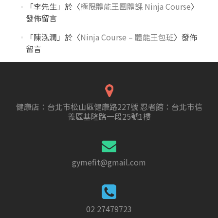
「
李先生
」於〈
極限體能王團體課 Ninja Course
〉
發佈留言
「
陳泓潤
」於〈
Ninja Course – 體能王包班
〉發佈
留言
健康店：台北市松山區健康路227號 忍者館：台北市信
義區基隆路一段25號1樓
gymefit@gmail.com
02 27479723