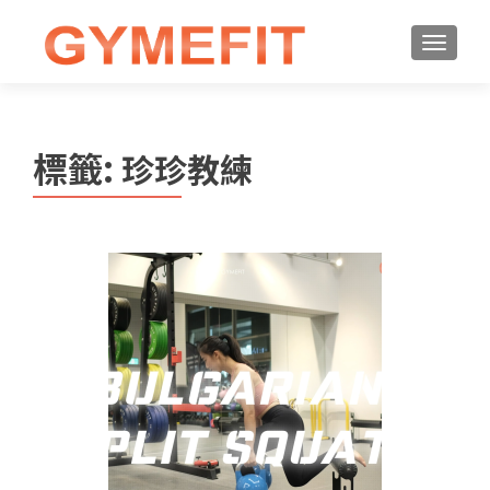
標籤:
珍珍教練