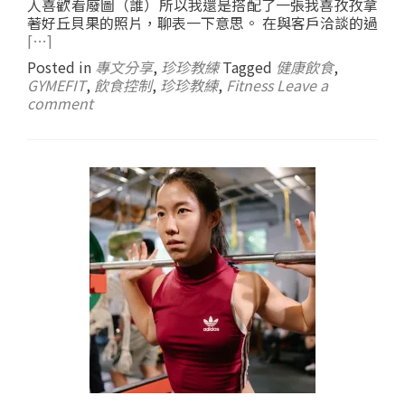
人喜歡看廢圖（誰）所以我還是搭配了一張我喜孜孜拿
著好丘貝果的照片，聊表一下意思。 在與客戶洽談的過
[…]
Posted in
專文分享
,
珍珍教練
Tagged
健康飲食
,
GYMEFIT
,
飲食控制
,
珍珍教練
,
Fitness
Leave a
comment