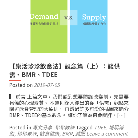
【樂活珍珍飲食法】觀念篇（上）：談供
需、BMR、TDEE
Posted on
2019-07-05
▍ 前言 上篇文章，我們談到想要體態改變前，先需要
具備的心理素質。 本篇則深入淺出的從「供需」觀點來
闡述飲食管理的大原則， 再透過許多可愛的插圖來簡介
BMR、TDEE的基本觀念。 讓你了解為何會變胖，
[…]
Posted in
專文分享
,
珍珍教練
Tagged
TDEE
,
增肌減
脂
,
珍珍教練
,
飲食健康
,
BMR
,
減肥
Leave a comment