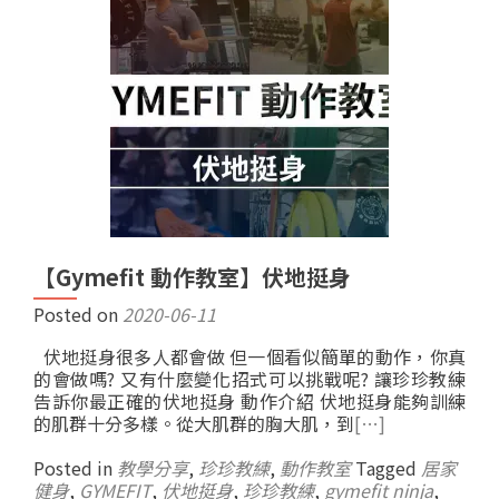
【Gymefit 動作教室】伏地挺身
Posted on
2020-06-11
伏地挺身很多人都會做 但一個看似簡單的動作，你真
的會做嗎? 又有什麼變化招式可以挑戰呢? 讓珍珍教練
告訴你最正確的伏地挺身 動作介紹 伏地挺身能夠訓練
的肌群十分多樣。從大肌群的胸大肌，到
[…]
Posted in
教學分享
,
珍珍教練
,
動作教室
Tagged
居家
健身
,
GYMEFIT
,
伏地挺身
,
珍珍教練
,
gymefit ninja
,