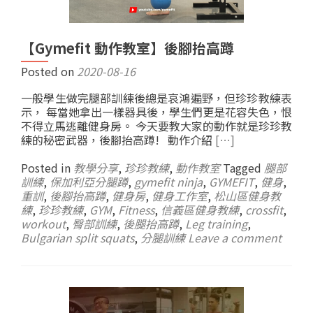
【Gymefit 動作教室】後腳抬高蹲
Posted on
2020-08-16
一般學生做完腿部訓練後總是哀鴻遍野，但珍珍教練表
示， 每當她拿出一樣器具後，學生們更是花容失色，恨
不得立馬逃離健身房。 今天要教大家的動作就是珍珍教
練的秘密武器，後腳抬高蹲! 動作介紹
[…]
Posted in
教學分享
,
珍珍教練
,
動作教室
Tagged
腿部
訓練
,
保加利亞分腿蹲
,
gymefit ninja
,
GYMEFIT
,
健身
,
重訓
,
後腳抬高蹲
,
健身房
,
健身工作室
,
松山區健身教
練
,
珍珍教練
,
GYM
,
Fitness
,
信義區健身教練
,
crossfit
,
workout
,
臀部訓練
,
後腿抬高蹲
,
Leg training
,
Bulgarian split squats
,
分腿訓練
Leave a comment