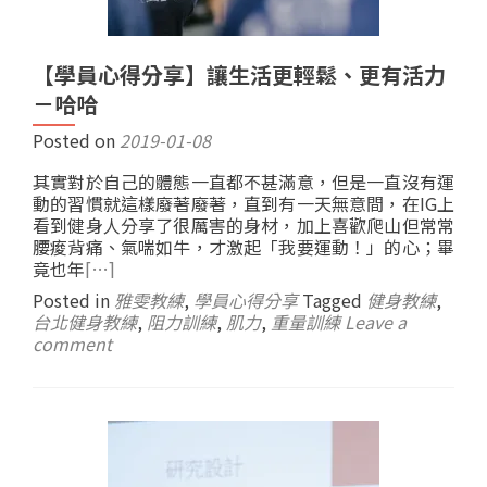
【學員心得分享】讓生活更輕鬆、更有活力
－哈哈
Posted on
2019-01-08
其實對於自己的體態一直都不甚滿意，但是一直沒有運
動的習慣就這樣廢著廢著，直到有一天無意間，在IG上
看到健身人分享了很厲害的身材，加上喜歡爬山但常常
腰痠背痛、氣喘如牛，才激起「我要運動！」的心；畢
竟也年
[…]
Posted in
雅雯教練
,
學員心得分享
Tagged
健身教練
,
台北健身教練
,
阻力訓練
,
肌力
,
重量訓練
Leave a
comment