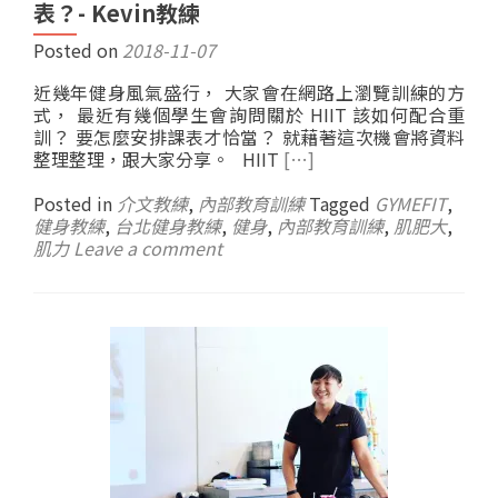
表？- Kevin教練
Posted on
2018-11-07
近幾年健身風氣盛行， 大家會在網路上瀏覽訓練的方
式， 最近有幾個學生會詢問關於 HIIT 該如何配合重
訓？ 要怎麼安排課表才恰當？ 就藉著這次機會將資料
整理整理，跟大家分享。 HIIT
[…]
Posted in
介文教練
,
內部教育訓練
Tagged
GYMEFIT
,
健身教練
,
台北健身教練
,
健身
,
內部教育訓練
,
肌肥大
,
肌力
Leave a comment