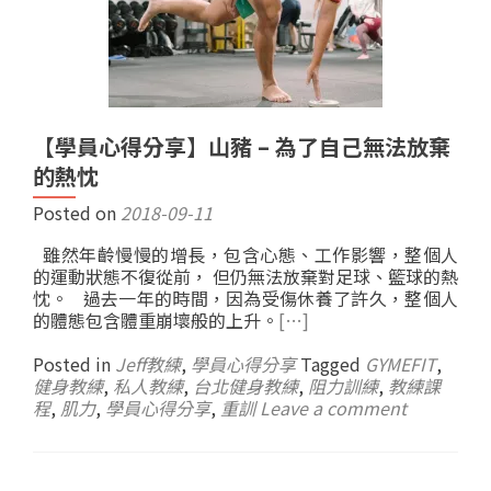
【學員心得分享】山豬 – 為了自己無法放棄
的熱忱
Posted on
2018-09-11
雖然年齡慢慢的增長，包含心態、工作影響，整個人
的運動狀態不復從前， 但仍無法放棄對足球、籃球的熱
忱。 過去一年的時間，因為受傷休養了許久，整個人
的體態包含體重崩壞般的上升。
[…]
Posted in
Jeff教練
,
學員心得分享
Tagged
GYMEFIT
,
健身教練
,
私人教練
,
台北健身教練
,
阻力訓練
,
教練課
程
,
肌力
,
學員心得分享
,
重訓
Leave a comment