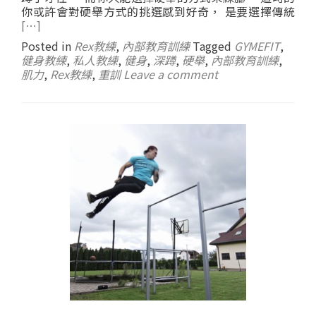
你或許會對硬舉方式的挑選感到好奇， 是要選擇傳統
[…]
Posted in
Rex教練
,
內部教育訓練
Tagged
GYMEFIT
,
健身教練
,
私人教練
,
健身
,
深蹲
,
硬舉
,
內部教育訓練
,
肌力
,
Rex教練
,
重訓
Leave a comment