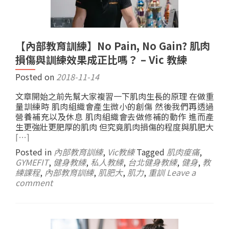
【內部教育訓練】No Pain, No Gain? 肌肉
損傷與訓練效果成正比嗎？ – Vic 教練
Posted on
2018-11-14
文章開始之前先幫大家複習一下肌肉生長的原理 在做重
量訓練時 肌肉組織會產生微小的創傷 然後我們再透過
營養補充以及休息 肌肉組織會去做修補的動作 進而產
生更強壯更肥厚的肌肉 但究竟肌肉損傷的程度與肌肥大
[…]
Posted in
內部教育訓練
,
Vic教練
Tagged
肌肉痠痛
,
GYMEFIT
,
健身教練
,
私人教練
,
台北健身教練
,
健身
,
教
練課程
,
內部教育訓練
,
肌肥大
,
肌力
,
重訓
Leave a
comment