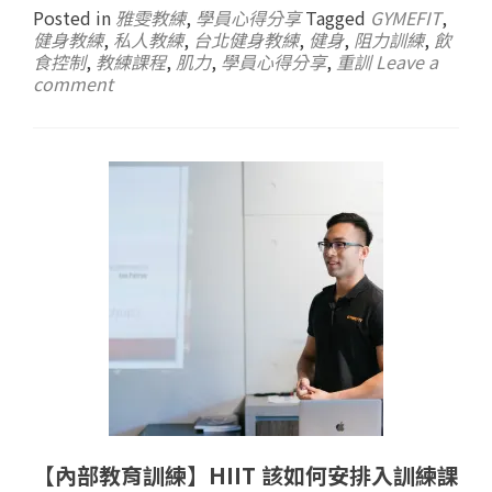
Posted in
雅雯教練
,
學員心得分享
Tagged
GYMEFIT
,
健身教練
,
私人教練
,
台北健身教練
,
健身
,
阻力訓練
,
飲
食控制
,
教練課程
,
肌力
,
學員心得分享
,
重訓
Leave a
comment
【內部教育訓練】HIIT 該如何安排入訓練課