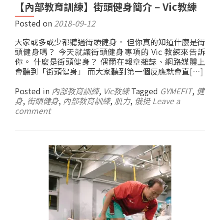
【內部教育訓練】街頭健身簡介 – Vic教練
Posted on
2018-09-12
大家或多或少都聽過街頭健身。 但你真的知道什麼是街
頭健身嗎？ 今天就讓街頭健身專項的 Vic 教練來告訴
你。 什麼是街頭健身？ 偶爾在報章雜誌、網路媒體上
會聽到「街頭健身」 而大家聽到第一個反應就會直
[…]
Posted in
內部教育訓練
,
Vic教練
Tagged
GYMEFIT
,
健
身
,
街頭健身
,
內部教育訓練
,
肌力
,
俄挺
Leave a
comment