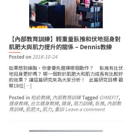
【內部教育訓練】輕重量臥推和伏地挺身對
肌肥大與肌力提升的關係 – Dennis教練
Posted on
2018-10-24
如果想到練胸，你會優先選擇哪個動作？ 臥推有比伏
地挺身更好嗎？ 哪一個對於肌肥大和肌力成長有比較好
的效果？ 讓這篇研究來為大家分析！ 此篇研究目標 觀
察18位
[…]
Posted in
柏俞教練
,
內部教育訓練
Tagged
GYMEFIT
,
健身教練
,
台北健身教練
,
健身
,
阻力訓練
,
臥推
,
內部教
育訓練
,
肌肥大
,
肌力
,
重訓
Leave a comment