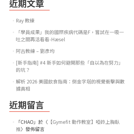
近期文章
Ray 教練
「學員成果」我的國際疾病代碼是F，嘗試在一吸一
吐之間再活看看-Hæsel
阿古教練 – 劉彥均
[新手指南] #4 新手如何避開那些「自以為在努力」
的坑？
解析 2026 美國飲食指南：倒金字塔的視覺衝擊與數
據真相
近期留言
「
CHAO
」於〈
【Gymefit 動作教室】啞鈴上胸臥
推
〉發佈留言