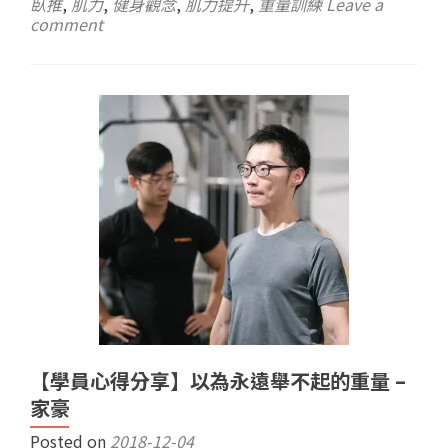
臥推
,
肌力
,
健身觀念
,
肌力提升
,
重量訓練
Leave a
comment
【學員心得分享】以為永遠舉不起的重量 –
家豪
Posted on
2018-12-04