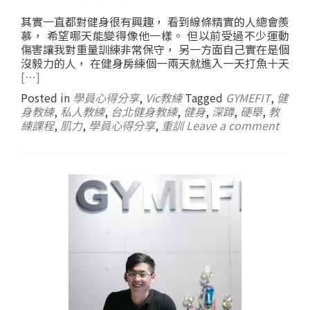
其實一直都對健身很有興趣， 看到線條精實的人總會羨
慕， 希望哪天能變得像他一樣。 但以前受過不少運動
傷害讓我對重量訓練非常保守， 另一方面自己實在是個
沒毅力的人， 在健身房練個一兩天就進入一天打魚十天
[…]
Posted in
學員心得分享
,
Vic教練
Tagged
GYMEFIT
,
健
身教練
,
私人教練
,
台北健身教練
,
健身
,
深蹲
,
硬舉
,
教
練課程
,
肌力
,
學員心得分享
,
重訓
Leave a comment