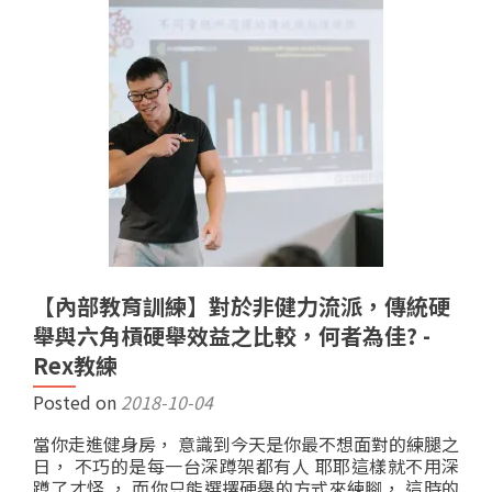
【內部教育訓練】對於非健力流派，傳統硬
舉與六角槓硬舉效益之比較，何者為佳? -
Rex教練
Posted on
2018-10-04
當你走進健身房， 意識到今天是你最不想面對的練腿之
日， 不巧的是每一台深蹲架都有人 耶耶這樣就不用深
蹲了才怪 ， 而你只能選擇硬舉的方式來練腳， 這時的